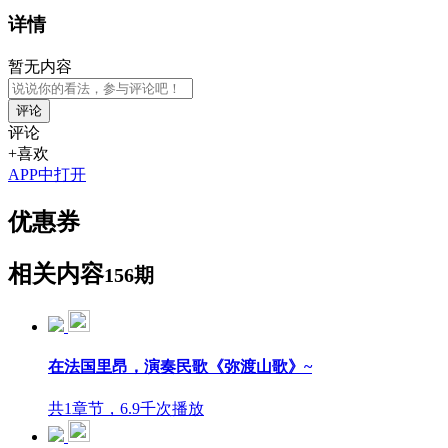
详情
暂无内容
评论
评论
+喜欢
APP中打开
优惠券
相关内容
156期
在法国里昂，演奏民歌《弥渡山歌》~
共1章节，6.9千次播放