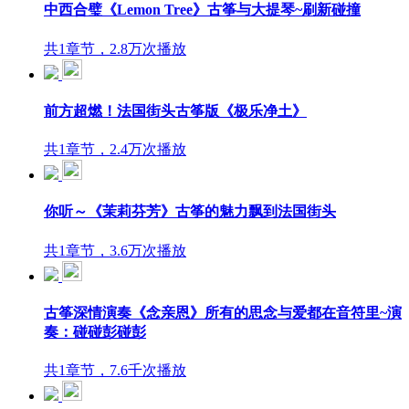
中西合璧《Lemon Tree》古筝与大提琴~刷新碰撞
共1章节，2.8万次播放
前方超燃！法国街头古筝版《极乐净土》
共1章节，2.4万次播放
你听～《茉莉芬芳》古筝的魅力飘到法国街头
共1章节，3.6万次播放
古筝深情演奏《念亲恩》所有的思念与爱都在音符里~演
奏：碰碰彭碰彭
共1章节，7.6千次播放