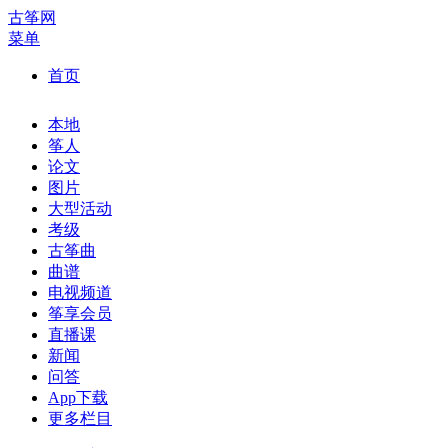
古筝网
菜单
首页
本地
筝人
论文
图片
大型活动
考级
古筝曲
曲谱
电视频道
筝享会员
直播课
新闻
问答
App下载
更多栏目