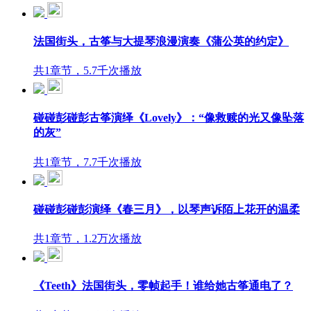
法国街头，古筝与大提琴浪漫演奏《蒲公英的约定》
共1章节，5.7千次播放
碰碰彭碰彭古筝演绎《Lovely》：“像救赎的光又像坠落
的灰”
共1章节，7.7千次播放
碰碰彭碰彭演绎《春三月》，以琴声诉陌上花开的温柔
共1章节，1.2万次播放
《Teeth》法国街头，零帧起手！谁给她古筝通电了？