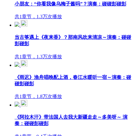
小朋友：“你看我像乌梅子酱吗”？演奏：碰碰彭碰彭
共1章节，1.3万次播放
当古筝遇上《夜来香》？那南风吹来清凉～演奏：碰碰
彭碰彭
共1章节，1.3万次播放
《雨迟》渔舟唱晚配上酒，春江水暖听一宿～演奏：碰
碰彭碰彭
共1章节，1.8万次播放
《阿拉木汗》带法国人去我大新疆走走～多美呀～ 演
奏：碰碰彭碰彭