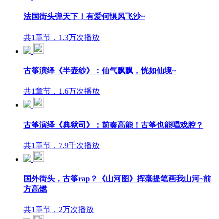
法国街头弹天下！有爱何惧风飞沙~
共1章节，1.3万次播放
古筝演绎《半壶纱》：仙气飘飘，恍如仙境~
共1章节，1.6万次播放
古筝演绎《典狱司》：前奏高能！古筝也能唱戏腔？
共1章节，7.9千次播放
国外街头，古筝rap？《山河图》挥毫提笔画我山河~前
方高燃
共1章节，2万次播放