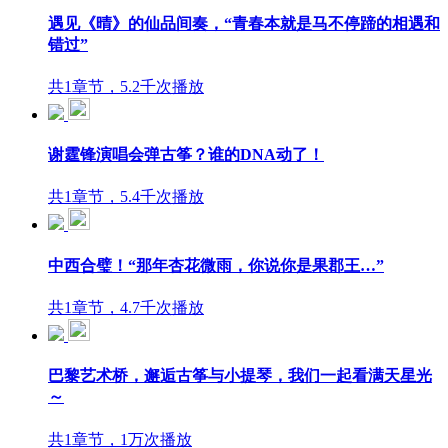
遇见《晴》的仙品间奏，“青春本就是马不停蹄的相遇和
错过”
共1章节，5.2千次播放
谢霆锋演唱会弹古筝？谁的DNA动了！
共1章节，5.4千次播放
中西合璧！“那年杏花微雨，你说你是果郡王…”
共1章节，4.7千次播放
巴黎艺术桥，邂逅古筝与小提琴，我们一起看满天星光
～
共1章节，1万次播放