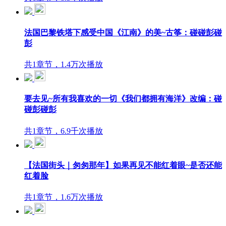
法国巴黎铁塔下感受中国《江南》的美~古筝：碰碰彭碰
彭
共1章节，1.4万次播放
要去见~所有我喜欢的一切《我们都拥有海洋》改编：碰
碰彭碰彭
共1章节，6.9千次播放
【法国街头｜匆匆那年】如果再见不能红着眼~是否还能
红着脸
共1章节，1.6万次播放