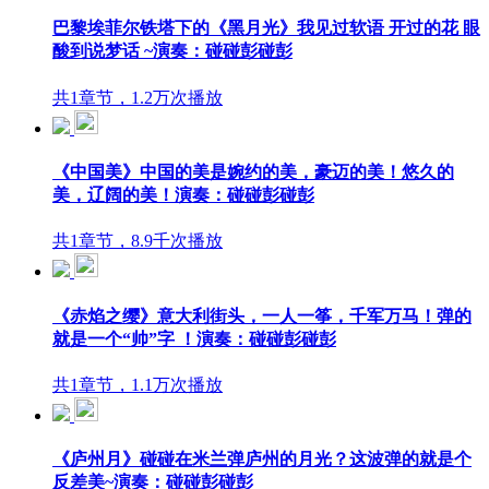
巴黎埃菲尔铁塔下的《黑月光》我见过软语 开过的花 眼
酸到说梦话 ~演奏：碰碰彭碰彭
共1章节，1.2万次播放
《中国美》中国的美是婉约的美，豪迈的美！悠久的
美，辽阔的美！演奏：碰碰彭碰彭
共1章节，8.9千次播放
《赤焰之缨》意大利街头，一人一筝，千军万马！弹的
就是一个“帅”字 ！演奏：碰碰彭碰彭
共1章节，1.1万次播放
《庐州月》碰碰在米兰弹庐州的月光？这波弹的就是个
反差美~演奏：碰碰彭碰彭