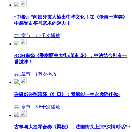
“中餐厅”向国外友人输出中华文化！在《沧海一声笑》
中感受古筝与武术的魅力！
共1章节，7.7千次播放
BGM串烧《香榭丽舍大街x茉莉花》，中法结合别有一
番滋味！
共1章节，1万次播放
碰碰彭碰彭演绎《红日》：我愿能一生永远陪伴你~
共1章节，6.6千次播放
古筝与大提琴合奏《梁祝》，法国街头上演“深情对话”~