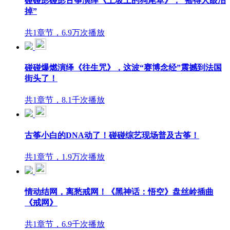
碰碰彭碰彭古筝演绎《土坡上的狗尾草》，“摇得人眼泪
掉”
共1章节，6.9万次播放
碰碰爆燃演绎《往生咒》，这波“赛博念经”震撼到法国
街头了！
共1章节，8.1千次播放
古筝小白的DNA动了！碰碰综艺现场普及古筝！
共1章节，1.9万次播放
情动结网，离愁戒网！《黑神话：悟空》盘丝岭插曲
《戒网》
共1章节，6.9千次播放