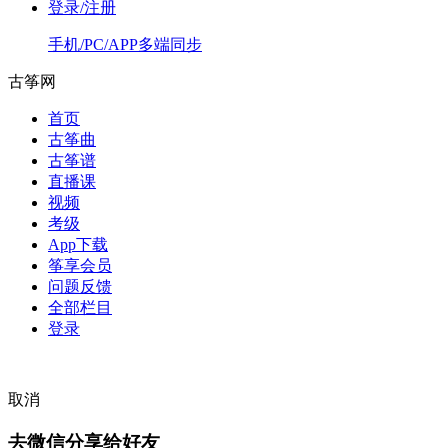
登录/注册
手机/PC/APP多端同步
古筝网
首页
古筝曲
古筝谱
直播课
视频
考级
App下载
筝享会员
问题反馈
全部栏目
登录
取消
去微信分享给好友