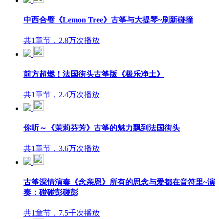
中西合璧《Lemon Tree》古筝与大提琴~刷新碰撞
共1章节，2.8万次播放
前方超燃！法国街头古筝版《极乐净土》
共1章节，2.4万次播放
你听～《茉莉芬芳》古筝的魅力飘到法国街头
共1章节，3.6万次播放
古筝深情演奏《念亲恩》所有的思念与爱都在音符里~演
奏：碰碰彭碰彭
共1章节，7.5千次播放