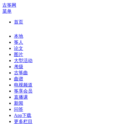
古筝网
菜单
首页
本地
筝人
论文
图片
大型活动
考级
古筝曲
曲谱
电视频道
筝享会员
直播课
新闻
问答
App下载
更多栏目