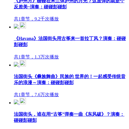
《庐州月》碰碰在米兰弹庐州的月光？这波弹的就是个
反差美~演奏：碰碰彭碰彭
共1章节，9.2千次播放
《Havana》法国街头用古筝来一首拉丁风？演奏：碰碰
彭碰彭
共1章节，1.3万次播放
法国街头《彝族舞曲》民族的 世界的！一起感受传统音
乐的浪漫～演奏：碰碰彭碰彭
共1章节，7.6万次播放
法国街头，谁在用“古筝”弹奏一曲《东风破》？演奏：
碰碰彭碰彭