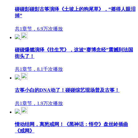
碰碰彭碰彭古筝演绎《土坡上的狗尾草》，“摇得人眼泪
掉”
共1章节，6.9万次播放
碰碰爆燃演绎《往生咒》，这波“赛博念经”震撼到法国
街头了！
共1章节，8.1千次播放
古筝小白的DNA动了！碰碰综艺现场普及古筝！
共1章节，1.9万次播放
情动结网，离愁戒网！《黑神话：悟空》盘丝岭插曲
《戒网》