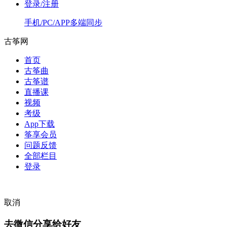
登录/注册
手机/PC/APP多端同步
古筝网
首页
古筝曲
古筝谱
直播课
视频
考级
App下载
筝享会员
问题反馈
全部栏目
登录
取消
去微信分享给好友