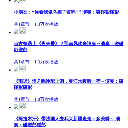
小朋友：“你看我像乌梅子酱吗”？演奏：碰碰彭碰彭
共1章节，1.3万次播放
当古筝遇上《夜来香》？那南风吹来清凉～演奏：碰碰
彭碰彭
共1章节，1.3万次播放
《雨迟》渔舟唱晚配上酒，春江水暖听一宿～演奏：碰
碰彭碰彭
共1章节，1.8万次播放
《阿拉木汗》带法国人去我大新疆走走～多美呀～ 演
奏：碰碰彭碰彭