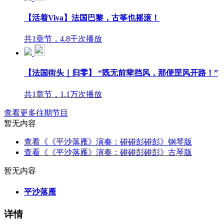
【活着Viva】法国巴黎，古筝也摇滚！
共1章节，4.8千次播放
【法国街头｜归零】 “既无前辈挡风，那便罡风开路！”
共1章节，1.1万次播放
查看更多往期节目
暂无内容
查看《《平沙落雁》演奏：碰碰彭碰彭》钢琴版
查看《《平沙落雁》演奏：碰碰彭碰彭》古琴版
暂无内容
平沙落雁
详情