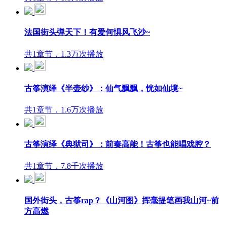
法国街头弹天下！有爱何惧风飞沙~
共1章节，1.3万次播放
古筝演绎《半壶纱》：仙气飘飘，恍如仙境~
共1章节，1.6万次播放
古筝演绎《典狱司》：前奏高能！古筝也能唱戏腔？
共1章节，7.8千次播放
国外街头，古筝rap？《山河图》挥毫提笔画我山河~前
方高燃