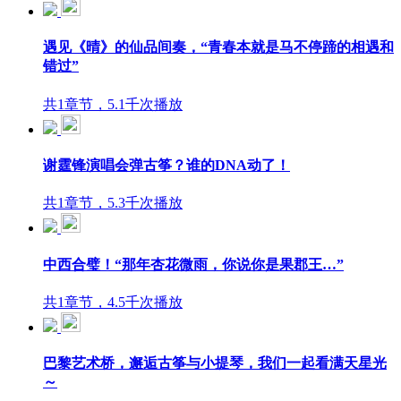
遇见《晴》的仙品间奏，“青春本就是马不停蹄的相遇和
错过”
共1章节，5.1千次播放
谢霆锋演唱会弹古筝？谁的DNA动了！
共1章节，5.3千次播放
中西合璧！“那年杏花微雨，你说你是果郡王…”
共1章节，4.5千次播放
巴黎艺术桥，邂逅古筝与小提琴，我们一起看满天星光
～