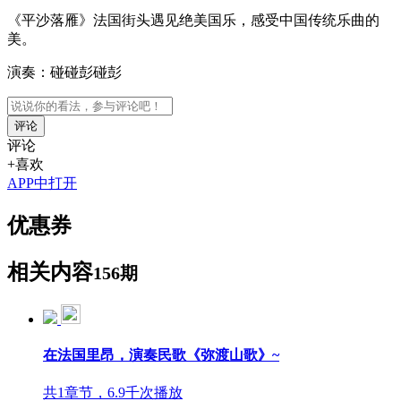
《平沙落雁》法国街头遇见绝美国乐，感受中国传统乐曲的
美。
演奏：碰碰彭碰彭
评论
评论
+喜欢
APP中打开
优惠券
相关内容
156期
在法国里昂，演奏民歌《弥渡山歌》~
共1章节，6.9千次播放