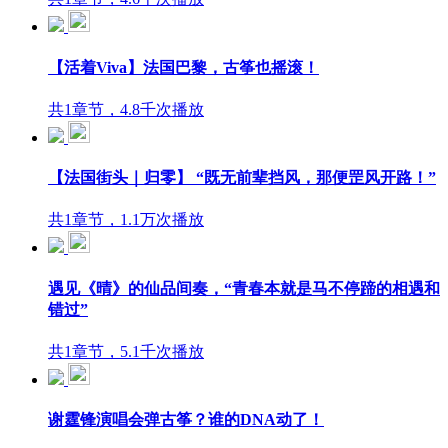
【活着Viva】法国巴黎，古筝也摇滚！
共1章节，4.8千次播放
【法国街头｜归零】 “既无前辈挡风，那便罡风开路！”
共1章节，1.1万次播放
遇见《晴》的仙品间奏，“青春本就是马不停蹄的相遇和
错过”
共1章节，5.1千次播放
谢霆锋演唱会弹古筝？谁的DNA动了！