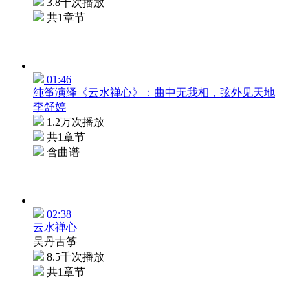
3.8千次播放
共1章节
01:46
纯筝演绎《云水禅心》：曲中无我相，弦外见天地
李舒婷
1.2万次播放
共1章节
含曲谱
02:38
云水禅心
吴丹古筝
8.5千次播放
共1章节