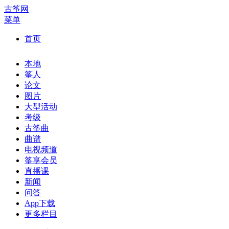
古筝网
菜单
首页
本地
筝人
论文
图片
大型活动
考级
古筝曲
曲谱
电视频道
筝享会员
直播课
新闻
问答
App下载
更多栏目