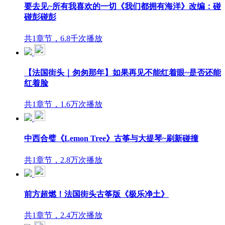
要去见~所有我喜欢的一切《我们都拥有海洋》改编：碰
碰彭碰彭
共1章节，6.8千次播放
【法国街头｜匆匆那年】如果再见不能红着眼~是否还能
红着脸
共1章节，1.6万次播放
中西合璧《Lemon Tree》古筝与大提琴~刷新碰撞
共1章节，2.8万次播放
前方超燃！法国街头古筝版《极乐净土》
共1章节，2.4万次播放