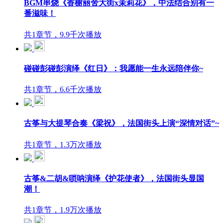
BGM串烧《香榭丽舍大街x茉莉花》，中法结合别有一
番滋味！
共1章节，9.9千次播放
碰碰彭碰彭演绎《红日》：我愿能一生永远陪伴你~
共1章节，6.6千次播放
古筝与大提琴合奏《梁祝》，法国街头上演“深情对话”~
共1章节，1.3万次播放
古筝&二胡&唢呐演绎《护花使者》，法国街头显国
潮！
共1章节，1.9万次播放