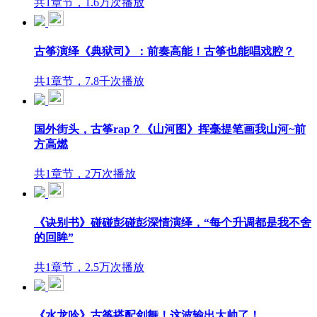
共1章节，1.6万次播放
古筝演绎《典狱司》：前奏高能！古筝也能唱戏腔？
共1章节，7.8千次播放
国外街头，古筝rap？《山河图》挥毫提笔画我山河~前
方高燃
共1章节，2万次播放
《诀别书》碰碰彭碰彭深情演绎，“每个升调都是我不舍
的回眸”
共1章节，2.5万次播放
《水龙吟》古筝搭配剑舞！这波输出太帅了！