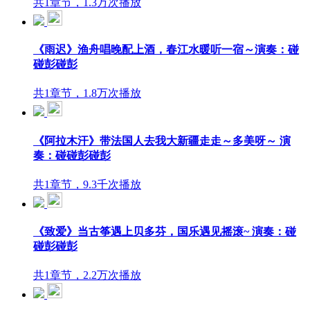
共1章节，1.3万次播放
《雨迟》渔舟唱晚配上酒，春江水暖听一宿～演奏：碰
碰彭碰彭
共1章节，1.8万次播放
《阿拉木汗》带法国人去我大新疆走走～多美呀～ 演
奏：碰碰彭碰彭
共1章节，9.3千次播放
《致爱》当古筝遇上贝多芬，国乐遇见摇滚~ 演奏：碰
碰彭碰彭
共1章节，2.2万次播放