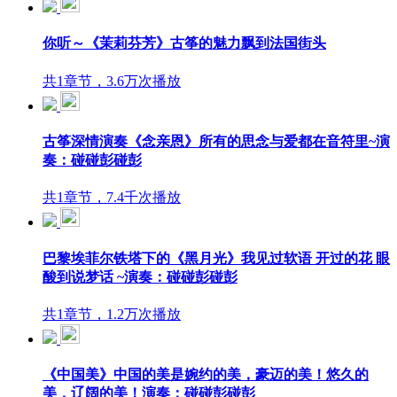
你听～《茉莉芬芳》古筝的魅力飘到法国街头
共1章节，3.6万次播放
古筝深情演奏《念亲恩》所有的思念与爱都在音符里~演
奏：碰碰彭碰彭
共1章节，7.4千次播放
巴黎埃菲尔铁塔下的《黑月光》我见过软语 开过的花 眼
酸到说梦话 ~演奏：碰碰彭碰彭
共1章节，1.2万次播放
《中国美》中国的美是婉约的美，豪迈的美！悠久的
美，辽阔的美！演奏：碰碰彭碰彭