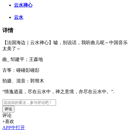
云水禅心
云水
详情
【法国海边｜云水禅心】嘘，别说话，我听曲儿呢～中国音乐
太美了～
曲_ 邹建平；王森地
古筝：碰碰彭碰彭
拍摄、混音：郭彗木
“情逸逍遥，尽在云水中，禅之意境，亦尽在云水中。”.
评论
评论
+喜欢
APP中打开