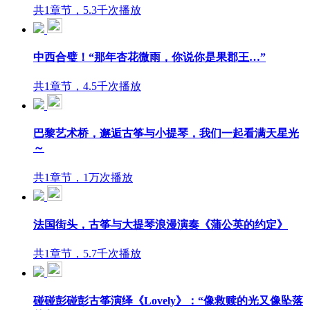
共1章节，5.3千次播放
中西合璧！“那年杏花微雨，你说你是果郡王…”
共1章节，4.5千次播放
巴黎艺术桥，邂逅古筝与小提琴，我们一起看满天星光
～
共1章节，1万次播放
法国街头，古筝与大提琴浪漫演奏《蒲公英的约定》
共1章节，5.7千次播放
碰碰彭碰彭古筝演绎《Lovely》：“像救赎的光又像坠落