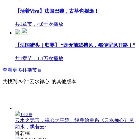
【活着Viva】法国巴黎，古筝也摇滚！
共1章节，4.8千次播放
【法国街头｜归零】 “既无前辈挡风，那便罡风开路！”
共1章节，1.1万次播放
查看更多往期节目
共找到
29
个“云水禅心”的其他版本
01:08
云水之无形，禅心之平静，经典治愈系《云水禅心》灵
如水，飘若云~
肖若楠