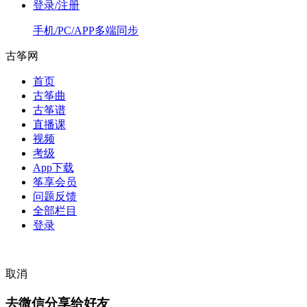
登录/注册
手机/PC/APP多端同步
古筝网
首页
古筝曲
古筝谱
直播课
视频
考级
App下载
筝享会员
问题反馈
全部栏目
登录
取消
去微信分享给好友