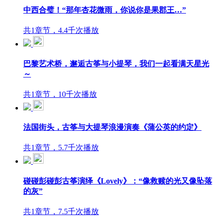
中西合璧！“那年杏花微雨，你说你是果郡王…”
共1章节，4.4千次播放
巴黎艺术桥，邂逅古筝与小提琴，我们一起看满天星光
～
共1章节，10千次播放
法国街头，古筝与大提琴浪漫演奏《蒲公英的约定》
共1章节，5.7千次播放
碰碰彭碰彭古筝演绎《Lovely》：“像救赎的光又像坠落
的灰”
共1章节，7.5千次播放