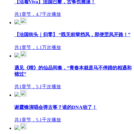
【活着Viva】法国巴黎，古筝也摇滚！
共1章节，4.7千次播放
【法国街头｜归零】 “既无前辈挡风，那便罡风开路！”
共1章节，1.1万次播放
遇见《晴》的仙品间奏，“青春本就是马不停蹄的相遇和
错过”
共1章节，5.1千次播放
谢霆锋演唱会弹古筝？谁的DNA动了！
共1章节，5.1千次播放