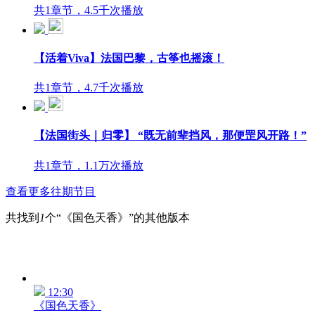
共1章节，4.5千次播放
【活着Viva】法国巴黎，古筝也摇滚！
共1章节，4.7千次播放
【法国街头｜归零】 “既无前辈挡风，那便罡风开路！”
共1章节，1.1万次播放
查看更多往期节目
共找到
1
个“《国色天香》”的其他版本
12:30
《国色天香》