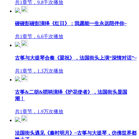
共1章节，9.8千次播放
碰碰彭碰彭演绎《红日》：我愿能一生永远陪伴你~
共1章节，6.6千次播放
古筝与大提琴合奏《梁祝》，法国街头上演“深情对话”~
共1章节，1.3万次播放
古筝&二胡&唢呐演绎《护花使者》，法国街头显国
潮！
共1章节，1.9万次播放
法国街头遇见《秦时明月》~古筝与大提琴，仿佛世界都