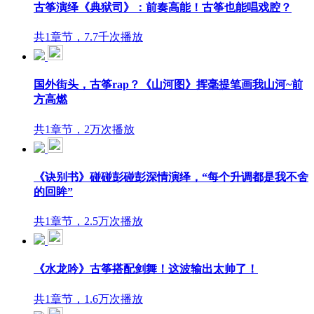
古筝演绎《典狱司》：前奏高能！古筝也能唱戏腔？
共1章节，7.7千次播放
国外街头，古筝rap？《山河图》挥毫提笔画我山河~前
方高燃
共1章节，2万次播放
《诀别书》碰碰彭碰彭深情演绎，“每个升调都是我不舍
的回眸”
共1章节，2.5万次播放
《水龙吟》古筝搭配剑舞！这波输出太帅了！
共1章节，1.6万次播放