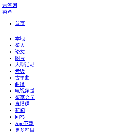
古筝网
菜单
首页
本地
筝人
论文
图片
大型活动
考级
古筝曲
曲谱
电视频道
筝享会员
直播课
新闻
问答
App下载
更多栏目