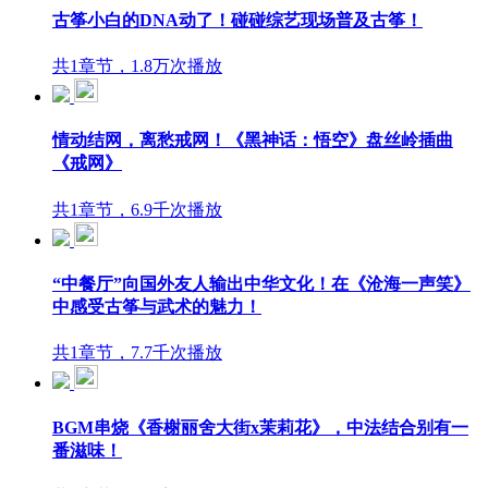
古筝小白的DNA动了！碰碰综艺现场普及古筝！
共1章节，1.8万次播放
情动结网，离愁戒网！《黑神话：悟空》盘丝岭插曲
《戒网》
共1章节，6.9千次播放
“中餐厅”向国外友人输出中华文化！在《沧海一声笑》
中感受古筝与武术的魅力！
共1章节，7.7千次播放
BGM串烧《香榭丽舍大街x茉莉花》，中法结合别有一
番滋味！