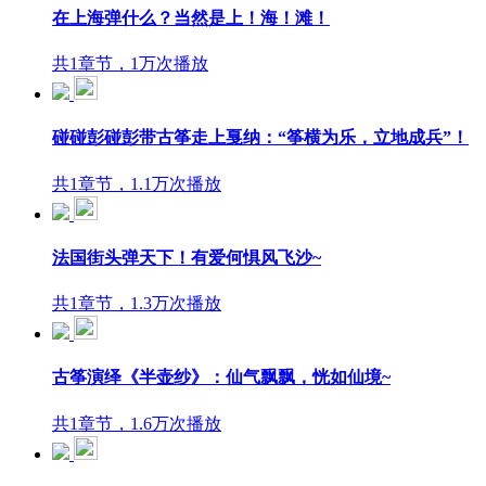
在上海弹什么？当然是上！海！滩！
共1章节，1万次播放
碰碰彭碰彭带古筝走上戛纳：“筝横为乐，立地成兵”！
共1章节，1.1万次播放
法国街头弹天下！有爱何惧风飞沙~
共1章节，1.3万次播放
古筝演绎《半壶纱》：仙气飘飘，恍如仙境~
共1章节，1.6万次播放