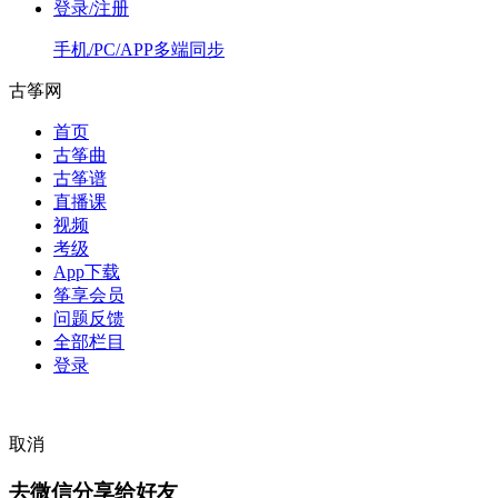
登录/注册
手机/PC/APP多端同步
古筝网
首页
古筝曲
古筝谱
直播课
视频
考级
App下载
筝享会员
问题反馈
全部栏目
登录
取消
去微信分享给好友