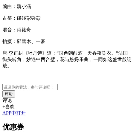
编曲：魏小涵
古筝：碰碰彭碰彭
混音：肖筱舟
拍摄：郭彗木、一豪
唐·李正封《牡丹诗》道：“国色朝酣酒，天香夜染衣。”法国
街头转角，妙遇中西合璧，花与悠扬乐曲，一同如这盛世般绽
放。
评论
评论
+喜欢
APP中打开
优惠券