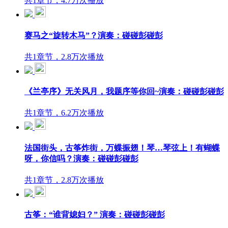
共1章节，4.7万次播放
赛马之“旋转木马”？演奏：碰碰彭碰彭
共1章节，2.8万次播放
《兰亭序》无关风月，我题序等你回~演奏：碰碰彭碰彭
共1章节，6.2万次播放
法国街头，古筝炸街，万蝶振翅！琴…琴弦上！有蝴蝶
呀，你信吗？演奏：碰碰彭碰彭
共1章节，2.8万次播放
古筝：“谁背媳妇？” 演奏：碰碰彭碰彭