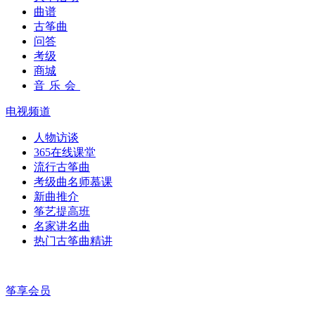
曲谱
古筝曲
问答
考级
商城
音乐会
电视频道
人物访谈
365在线课堂
流行古筝曲
考级曲名师慕课
新曲推介
筝艺提高班
名家讲名曲
热门古筝曲精讲
筝享会员