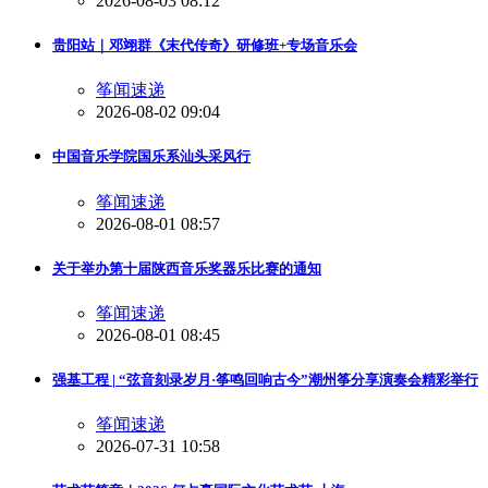
2026-08-03 08:12
贵阳站｜邓翊群《末代传奇》研修班+专场音乐会
筝闻速递
2026-08-02 09:04
中国音乐学院国乐系汕头采风行
筝闻速递
2026-08-01 08:57
关于举办第十届陕西音乐奖器乐比赛的通知
筝闻速递
2026-08-01 08:45
强基工程 | “弦音刻录岁月·筝鸣回响古今”潮州筝分享演奏会精彩举行
筝闻速递
2026-07-31 10:58