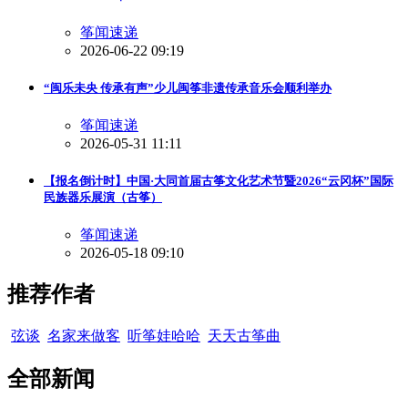
筝闻速递
2026-06-22 09:19
“闽乐未央 传承有声”少儿闽筝非遗传承音乐会顺利举办
筝闻速递
2026-05-31 11:11
【报名倒计时】中国·大同首届古筝文化艺术节暨2026“云冈杯”国际
民族器乐展演（古筝）
筝闻速递
2026-05-18 09:10
推荐作者
弦谈
名家来做客
听筝娃哈哈
天天古筝曲
全部新闻