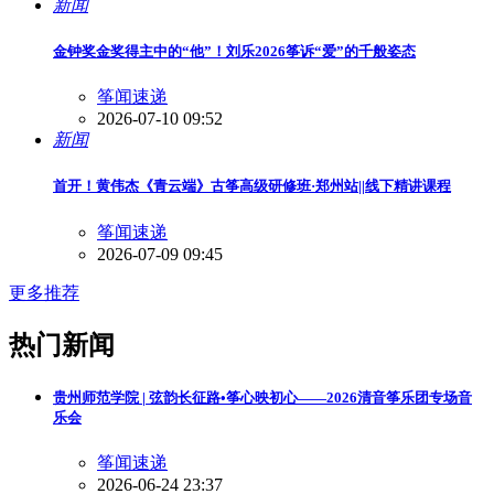
新闻
金钟奖金奖得主中的“他”！刘乐2026筝诉“爱”的千般姿态
筝闻速递
2026-07-10 09:52
新闻
首开！黄伟杰《青云端》古筝高级研修班·郑州站||线下精讲课程
筝闻速递
2026-07-09 09:45
更多推荐
热门新闻
贵州师范学院 | 弦韵长征路•筝心映初心——2026清音筝乐团专场音
乐会
筝闻速递
2026-06-24 23:37