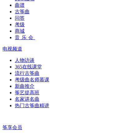
曲谱
古筝曲
问答
考级
商城
音乐会
电视频道
人物访谈
365在线课堂
流行古筝曲
考级曲名师慕课
新曲推介
筝艺提高班
名家讲名曲
热门古筝曲精讲
筝享会员