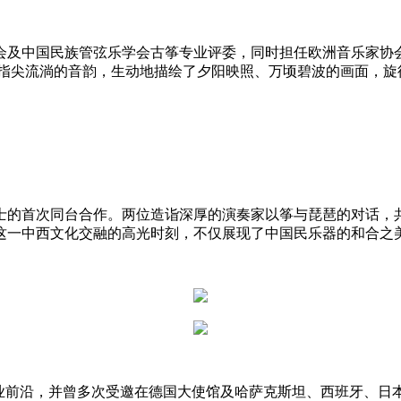
会及中国民族管弦乐学会古筝专业评委，同时担任欧洲音乐家协
她指尖流淌的音韵，生动地描绘了夕阳映照、万顷碧波的画面，旋
士的首次同台合作。两位造诣深厚的演奏家以筝与琵琶的对话，
这一中西文化交融的高光时刻，不仅展现了中国民乐器的和合之
行业前沿，并曾多次受邀在德国大使馆及哈萨克斯坦、西班牙、日