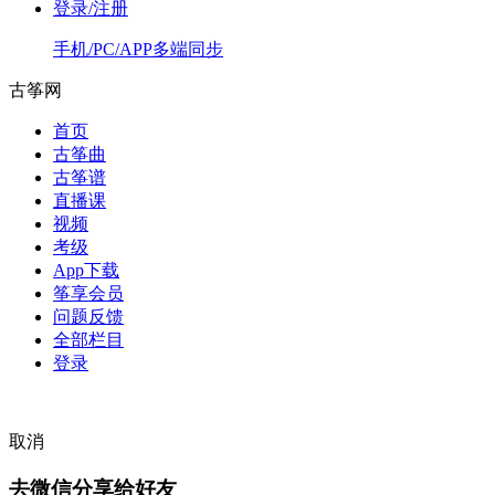
登录/注册
手机/PC/APP多端同步
古筝网
首页
古筝曲
古筝谱
直播课
视频
考级
App下载
筝享会员
问题反馈
全部栏目
登录
取消
去微信分享给好友