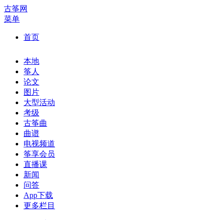
古筝网
菜单
首页
本地
筝人
论文
图片
大型活动
考级
古筝曲
曲谱
电视频道
筝享会员
直播课
新闻
问答
App下载
更多栏目