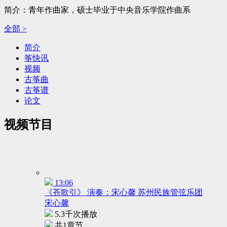
简介：青年作曲家，硕士毕业于中央音乐学院作曲系
全部 >
简介
筝快讯
视频
古筝曲
古筝谱
论文
视频节目
13:06
《苍歌引》 演奏：宋心馨 苏州民族管弦乐团
宋心馨
5.3千次播放
共1章节