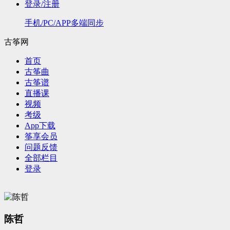
登录/注册
手机/PC/APP多端同步
古筝网
首页
古筝曲
古筝谱
直播课
视频
考级
App下载
筝享会员
问题反馈
全部栏目
登录
陈哲