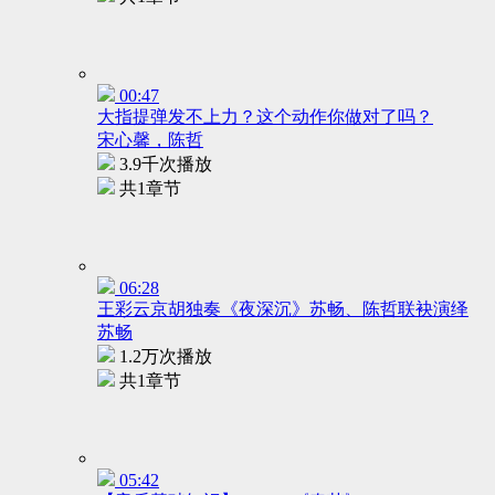
00:47
大指提弹发不上力？这个动作你做对了吗？
宋心馨，陈哲
3.9千次播放
共1章节
06:28
王彩云京胡独奏《夜深沉》苏畅、陈哲联袂演绎
苏畅
1.2万次播放
共1章节
05:42