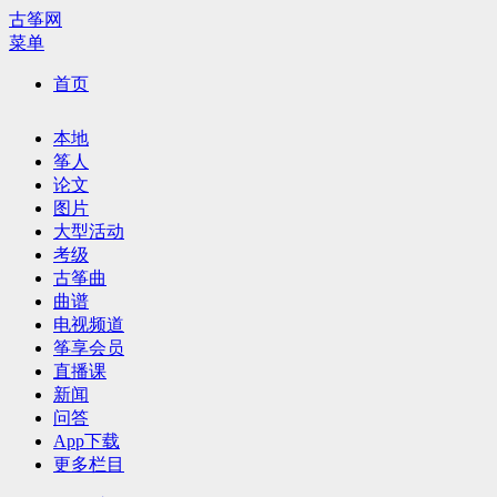
古筝网
菜单
首页
本地
筝人
论文
图片
大型活动
考级
古筝曲
曲谱
电视频道
筝享会员
直播课
新闻
问答
App下载
更多栏目