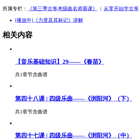
所属专栏：
《第三季古筝考级曲名师慕课》
|
从零开始学古筝
[播放中]
《力度及其标记》讲解
相关内容
【音乐基础知识】29——《春苗》
共1章节
含曲谱
第四十八课 | 四级乐曲——《浏阳河》（下）
共1章节
含曲谱
第四十七课 | 四级乐曲——《浏阳河》（中）