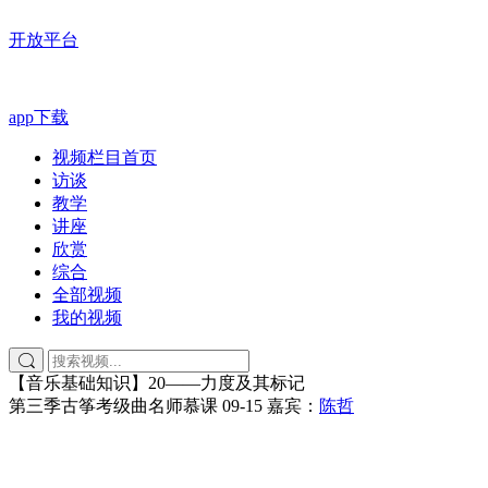
开放平台
app下载
视频栏目首页
访谈
教学
讲座
欣赏
综合
全部视频
我的视频
【音乐基础知识】20——力度及其标记
第三季古筝考级曲名师慕课
09-15
嘉宾：
陈哲