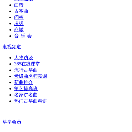
曲谱
古筝曲
问答
考级
商城
音乐会
电视频道
人物访谈
365在线课堂
流行古筝曲
考级曲名师慕课
新曲推介
筝艺提高班
名家讲名曲
热门古筝曲精讲
筝享会员