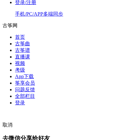
登录/注册
手机/PC/APP多端同步
古筝网
首页
古筝曲
古筝谱
直播课
视频
考级
App下载
筝享会员
问题反馈
全部栏目
登录
取消
去微信分享给好友