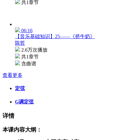
共1章节
06:16
【音乐基础知识】25——《挤牛奶》
陈哲
2.6万次播放
共1章节
含曲谱
查看更多
定弦
G调定弦
详情
本课内容大纲：