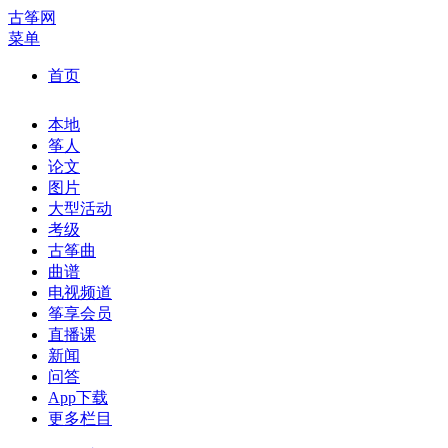
古筝网
菜单
首页
本地
筝人
论文
图片
大型活动
考级
古筝曲
曲谱
电视频道
筝享会员
直播课
新闻
问答
App下载
更多栏目