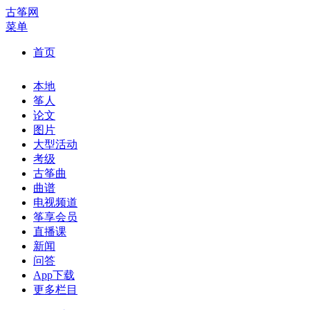
古筝网
菜单
首页
本地
筝人
论文
图片
大型活动
考级
古筝曲
曲谱
电视频道
筝享会员
直播课
新闻
问答
App下载
更多栏目