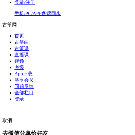
登录/注册
手机/PC/APP多端同步
古筝网
首页
古筝曲
古筝谱
直播课
视频
考级
App下载
筝享会员
问题反馈
全部栏目
登录
取消
去微信分享给好友