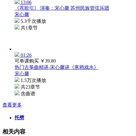
13:06
《苍歌引》 演奏：宋心馨 苏州民族管弦乐团
宋心馨
5.3千次播放
共1章节
01:26
可单课购买
￥39.80
热门古筝曲精讲-宋心馨讲《寒鸦戏水》
宋心馨
1.5万次播放
共23章节
含曲谱
查看更多
托劈
相关内容