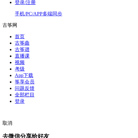
登录/注册
手机/PC/APP多端同步
古筝网
首页
古筝曲
古筝谱
直播课
视频
考级
App下载
筝享会员
问题反馈
全部栏目
登录
取消
去微信分享给好友