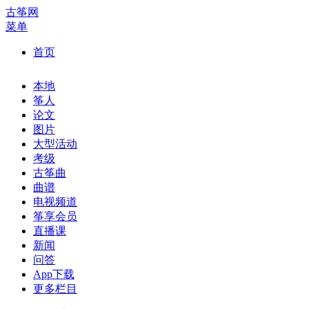
古筝网
菜单
首页
本地
筝人
论文
图片
大型活动
考级
古筝曲
曲谱
电视频道
筝享会员
直播课
新闻
问答
App下载
更多栏目