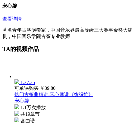
宋心馨
查看详情
著名青年古筝演奏家，中国音乐界最高等级三大赛事金奖大满
贯，中国音乐学院古筝专业教师
TA的视频作品
1:37:25
可单课购买
￥39.80
热门古筝曲精讲-宋心馨讲《纺织忙》
宋心馨
1.1万次播放
共19章节
含曲谱