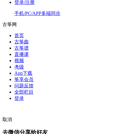
登录/注册
手机/PC/APP多端同步
古筝网
首页
古筝曲
古筝谱
直播课
视频
考级
App下载
筝享会员
问题反馈
全部栏目
登录
取消
去微信分享给好友