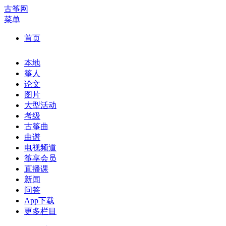
古筝网
菜单
首页
本地
筝人
论文
图片
大型活动
考级
古筝曲
曲谱
电视频道
筝享会员
直播课
新闻
问答
App下载
更多栏目