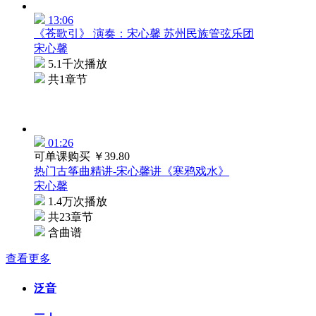
13:06
《苍歌引》 演奏：宋心馨 苏州民族管弦乐团
宋心馨
5.1千次播放
共1章节
01:26
可单课购买
￥39.80
热门古筝曲精讲-宋心馨讲《寒鸦戏水》
宋心馨
1.4万次播放
共23章节
含曲谱
查看更多
泛音