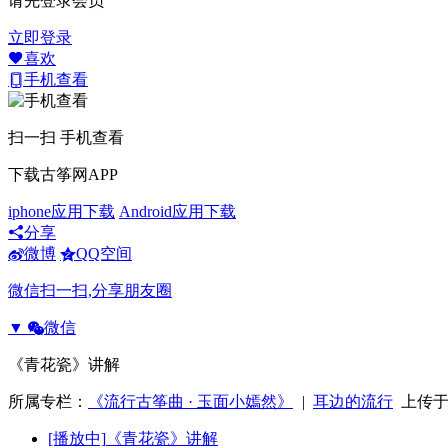
请先登录会员
立即登录
喜欢
手机查看
扫一扫 手机查看
下载古筝网APP
iphone应用下载
Android应用下载
分享
微博
QQ空间
微信扫一扫,分享朋友圈
▼
微信
《青花瓷》讲解
所属专栏：
《流行古筝曲 · 玉面小嫣然》
|
耳边的流行
上传于20
[播放中]
《青花瓷》讲解