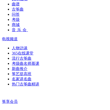
曲谱
古筝曲
问答
考级
商城
音乐会
电视频道
人物访谈
365在线课堂
流行古筝曲
考级曲名师慕课
新曲推介
筝艺提高班
名家讲名曲
热门古筝曲精讲
筝享会员