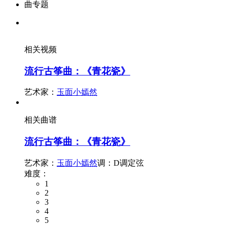
曲专题
相关视频
流行古筝曲：《青花瓷》
艺术家：
玉面小嫣然
相关曲谱
流行古筝曲：《青花瓷》
艺术家：
玉面小嫣然
调：D调定弦
难度：
1
2
3
4
5