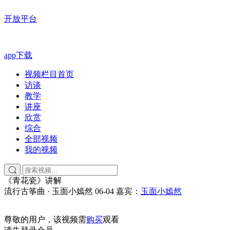
开放平台
app下载
视频栏目首页
访谈
教学
讲座
欣赏
综合
全部视频
我的视频
《青花瓷》讲解
流行古筝曲 · 玉面小嫣然
06-04
嘉宾：
玉面小嫣然
尊敬的用户，该视频需
购买
观看