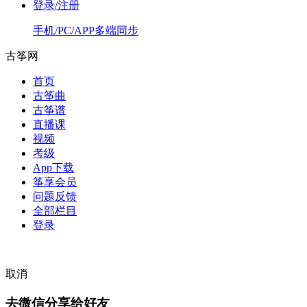
登录/注册
手机/PC/APP多端同步
古筝网
首页
古筝曲
古筝谱
直播课
视频
考级
App下载
筝享会员
问题反馈
全部栏目
登录
取消
去微信分享给好友