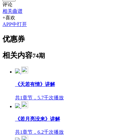
评论
相关曲谱
+喜欢
APP中打开
优惠券
相关内容
74期
《天若有情》讲解
共1章节，5.7千次播放
《若月亮没来》讲解
共1章节，6.2千次播放