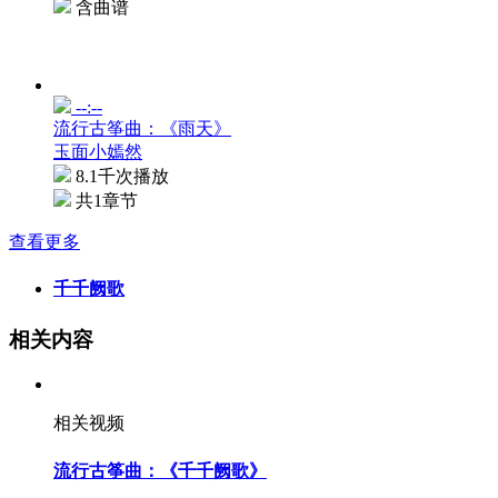
含曲谱
--:--
流行古筝曲：《雨天》
玉面小嫣然
8.1千次播放
共1章节
查看更多
千千阙歌
相关内容
相关视频
流行古筝曲：《千千阙歌》