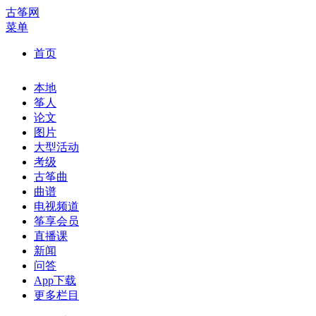
古筝网
菜单
首页
本地
筝人
论文
图片
大型活动
考级
古筝曲
曲谱
电视频道
筝享会员
直播课
新闻
问答
App下载
更多栏目