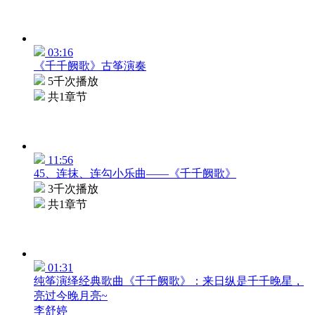
03:16
《千千阙歌》古筝演奏
5千次播放
共1章节
11:56
45、连抹、连勾小乐曲——《千千阙歌》
3千次播放
共1章节
01:31
纯筝演绎经典歌曲《千千阙歌》：来日纵是千千晚星，
亮过今晚月亮~
李舒婷