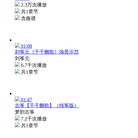
2.3万次播放
共1章节
含曲谱
01:08
刘筝元《千千阙歌》场景示范
刘筝元
6.7千次播放
共1章节
01:47
古筝【千千阙歌】（纯筝版）
梦韵古筝
7.2千次播放
共1章节