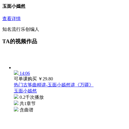
玉面小嫣然
查看详情
知名流行乐创编人
TA的视频作品
14:06
可单课购买
￥29.80
热门古筝曲精讲-玉面小嫣然讲《万疆》
玉面小嫣然
0.2千次播放
共1章节
含曲谱