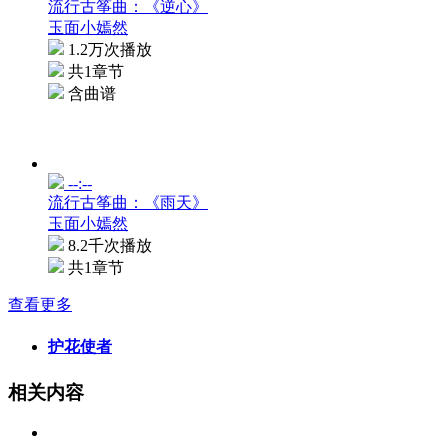
流行古筝曲：《逆心》
玉面小嫣然
1.2万次播放
共1章节
含曲谱
--:--
流行古筝曲：《雨天》
玉面小嫣然
8.2千次播放
共1章节
查看更多
护花使者
相关内容