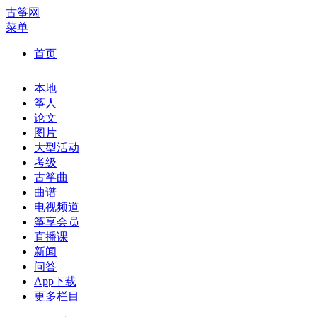
古筝网
菜单
首页
本地
筝人
论文
图片
大型活动
考级
古筝曲
曲谱
电视频道
筝享会员
直播课
新闻
问答
App下载
更多栏目