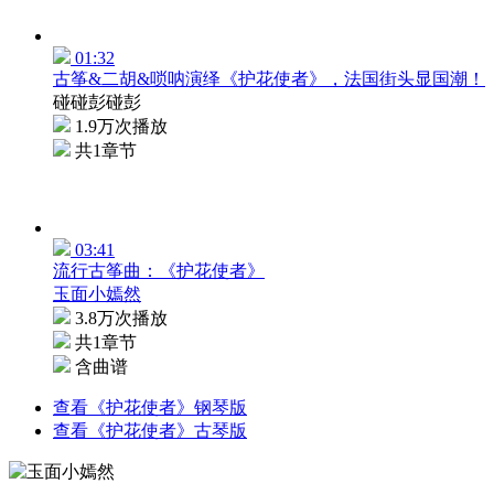
01:32
古筝&二胡&唢呐演绎《护花使者》，法国街头显国潮！
碰碰彭碰彭
1.9万次播放
共1章节
03:41
流行古筝曲：《护花使者》
玉面小嫣然
3.8万次播放
共1章节
含曲谱
查看《护花使者》钢琴版
查看《护花使者》古琴版