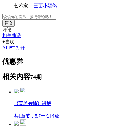
艺术家：
玉面小嫣然
评论
评论
相关曲谱
+喜欢
APP中打开
优惠券
相关内容
74期
《天若有情》讲解
共1章节，5.7千次播放