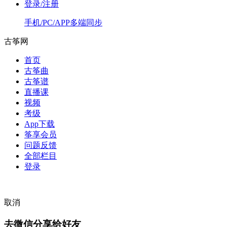
登录/注册
手机/PC/APP多端同步
古筝网
首页
古筝曲
古筝谱
直播课
视频
考级
App下载
筝享会员
问题反馈
全部栏目
登录
取消
去微信分享给好友