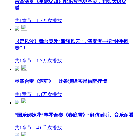
古筝演奏《星际穿越》配乐音色更空灵，宛如太虚穿
越！
共1章节，1.3万次播放
《定风波》舞台突发“断弦风云”，演奏者一招“妙手回
春”！
共1章节，1.3万次播放
琴筝合奏《酒狂》，此番演绎实是借醉抒情
共1章节，1.1万次播放
“国乐姊妹花”筝琴合奏《春庭雪》~颜值耐听、音乐耐看
共1章节，4.6千次播放