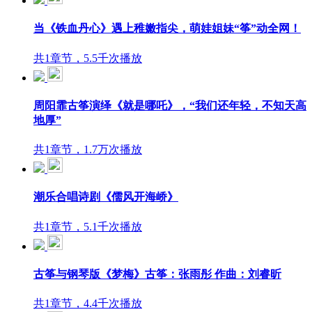
当《铁血丹心》遇上稚嫩指尖，萌娃姐妹“筝”动全网！
共1章节，5.5千次播放
周阳霏古筝演绎《就是哪吒》，“我们还年轻，不知天高
地厚”
共1章节，1.7万次播放
潮乐合唱诗剧《儒风开海峤》
共1章节，5.1千次播放
古筝与钢琴版《梦梅》古筝：张雨彤 作曲：刘睿昕
共1章节，4.4千次播放