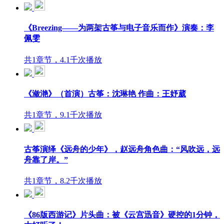
《Breezing——为两架古筝与电子音乐而作》演奏：李
佩雯
共1章节，4.1千次播放
《潋滟》（首演）古筝：沈琳艳 作曲：王妤葳
共1章节，9.1千次播放
古筝演绎《远舟的少年》，赵远舟角色曲：“风吹远，远
舟靠了岸。”
共1章节，8.2千次播放
《86版西游记》片头曲：被《云宫迅音》硬控的1分钟，