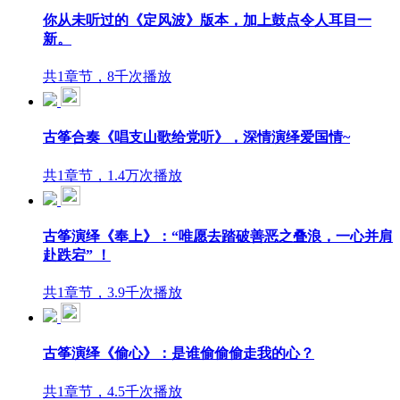
你从未听过的《定风波》版本，加上鼓点令人耳目一
新。
共1章节，8千次播放
古筝合奏《唱支山歌给党听》，深情演绎爱国情~
共1章节，1.4万次播放
古筝演绎《奉上》：“唯愿去踏破善恶之叠浪，一心并肩
赴跌宕” ！
共1章节，3.9千次播放
古筝演绎《偷心》：是谁偷偷偷走我的心？
共1章节，4.5千次播放