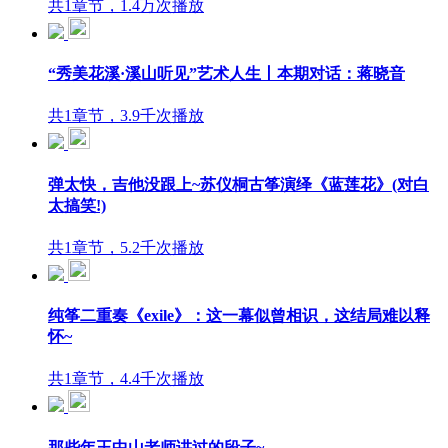
共1章节，1.4万次播放
“秀美花溪·溪山听见”艺术人生丨本期对话：蒋晓音
共1章节，3.9千次播放
弹太快，吉他没跟上~苏仪桐古筝演绎《蓝莲花》(对白
太搞笑!)
共1章节，5.2千次播放
纯筝二重奏《exile》：这一幕似曾相识，这结局难以释
怀~
共1章节，4.4千次播放
那些年王中山老师讲过的段子~