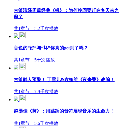
古筝演绎周董经典《枫》：为何挽回要赶在冬天来之
前？
共1章节，5.2千次播放
音色的“好”与“坏”你真的get到了吗？
共1章节，5千次播放
古筝醉人预警！ 丁雪儿&袁娅维《夜来香》改编！
共1章节，7.9千次播放
赵墨佳《蕣》：用跳跃的音符展现音乐的生命力！
共1章节，5.6千次播放