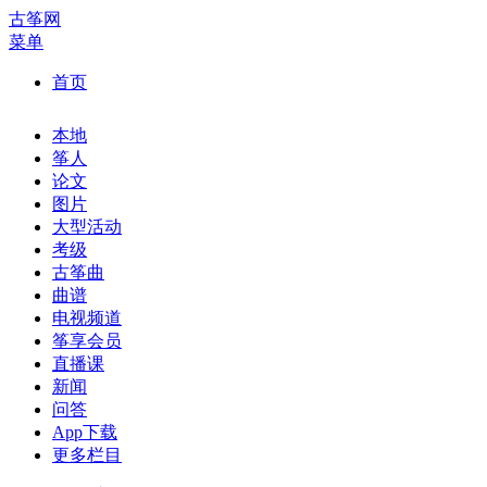
古筝网
菜单
首页
本地
筝人
论文
图片
大型活动
考级
古筝曲
曲谱
电视频道
筝享会员
直播课
新闻
问答
App下载
更多栏目