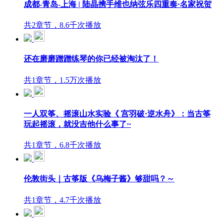
成都-青岛-上海 | 陆晶携手维也纳弦乐四重奏·名家祝贺
共2章节，8.6千次播放
还在磨磨蹭蹭练琴的你已经被淘汰了！
共1章节，1.5万次播放
一人双筝、摇滚山水实验《 宫羽破·逆水舟》：当古筝
玩起摇滚，就没吉他什么事了~
共1章节，6.8千次播放
伦敦街头｜古筝版《乌梅子酱》够甜吗？～
共1章节，4.7千次播放