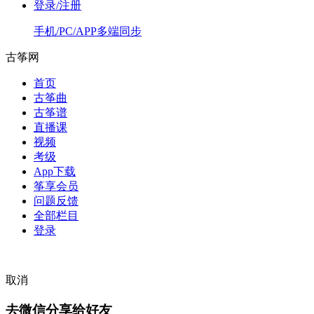
登录/注册
手机/PC/APP多端同步
古筝网
首页
古筝曲
古筝谱
直播课
视频
考级
App下载
筝享会员
问题反馈
全部栏目
登录
取消
去微信分享给好友