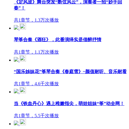
《定风波》舞台突发“断弦风云”，演奏者一招“妙手回
春”！
共1章节，1.3万次播放
琴筝合奏《酒狂》，此番演绎实是借醉抒情
共1章节，1.1万次播放
“国乐姊妹花”筝琴合奏《春庭雪》~颜值耐听、音乐耐看
共1章节，4.6千次播放
当《铁血丹心》遇上稚嫩指尖，萌娃姐妹“筝”动全网！
共1章节，5.5千次播放