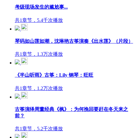
考级现场发生的尴尬事...
共1章节，5.4千次播放
琴码如山莲如潮，沈琳艳古筝演奏《出水莲》（片段）
共1章节，1.3万次播放
《半山听雨》古筝：Lily 钢琴：旺旺
共1章节，1.2万次播放
古筝演绎周董经典《枫》：为何挽回要赶在冬天来之
前？
共1章节，5.2千次播放