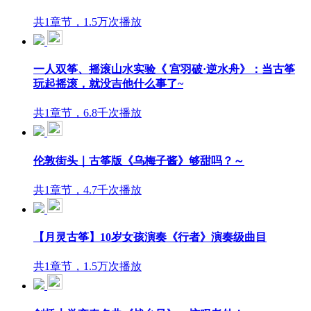
共1章节，1.5万次播放
一人双筝、摇滚山水实验《 宫羽破·逆水舟》：当古筝
玩起摇滚，就没吉他什么事了~
共1章节，6.8千次播放
伦敦街头｜古筝版《乌梅子酱》够甜吗？～
共1章节，4.7千次播放
【月灵古筝】10岁女孩演奏《行者》演奏级曲目
共1章节，1.5万次播放