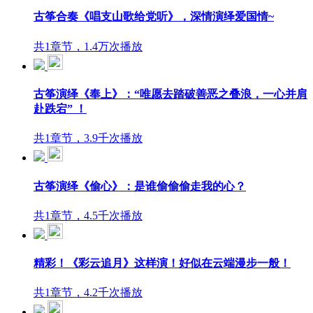
古筝合奏《唱支山歌给党听》，深情演绎爱国情~
共1章节，1.4万次播放
古筝演绎《奉上》：“唯愿去踏破善恶之叠浪，一心并肩
赴跌宕” ！
共1章节，3.9千次播放
古筝演绎《偷心》：是谁偷偷偷走我的心？
共1章节，4.5千次播放
精彩！《彩云追月》这样演！好似在云端漫步一般！
共1章节，4.2千次播放