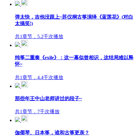
弹太快，吉他没跟上~苏仪桐古筝演绎《蓝莲花》(对白
太搞笑!)
共1章节，5.2千次播放
纯筝二重奏《exile》：这一幕似曾相识，这结局难以释
怀~
共1章节，4.4千次播放
那些年王中山老师讲过的段子~
共1章节，7千次播放
伽倻琴、日本筝，谁和古筝更亲？