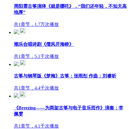
周阳霏古筝演绎《就是哪吒》，“我们还年轻，不知天高
地厚”
共1章节，1.7万次播放
潮乐合唱诗剧《儒风开海峤》
共1章节，5.1千次播放
古筝与钢琴版《梦梅》古筝：张雨彤 作曲：刘睿昕
共1章节，4.4千次播放
《Breezing——为两架古筝与电子音乐而作》演奏：李
佩雯
共1章节，4.1千次播放