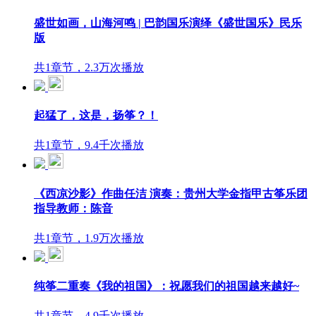
盛世如画，山海河鸣 | 巴韵国乐演绎《盛世国乐》民乐
版
共1章节，2.3万次播放
起猛了，这是，扬筝？！
共1章节，9.4千次播放
《西凉沙影》作曲任洁 演奏：贵州大学金指甲古筝乐团
指导教师：陈音
共1章节，1.9万次播放
纯筝二重奏《我的祖国》：祝愿我们的祖国越来越好~
共1章节，4.9千次播放