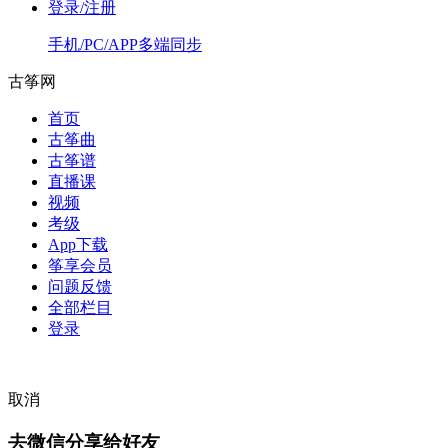
登录/注册
手机/PC/APP多端同步
古筝网
首页
古筝曲
古筝谱
直播课
视频
考级
App下载
筝享会员
问题反馈
全部栏目
登录
取消
去微信分享给好友