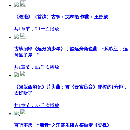
《潋滟》（首演）古筝：沈琳艳 作曲：王妤葳
共1章节，9.1千次播放
古筝演绎《远舟的少年》，赵远舟角色曲：“风吹远，远
舟靠了岸。”
共1章节，8.2千次播放
《86版西游记》片头曲：被《云宫迅音》硬控的1分钟，
太好听了！
共1章节，7.8千次播放
百听不厌，“浙音”之江筝乐团古筝重奏《梁祝》