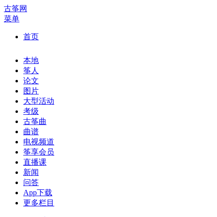
古筝网
菜单
首页
本地
筝人
论文
图片
大型活动
考级
古筝曲
曲谱
电视频道
筝享会员
直播课
新闻
问答
App下载
更多栏目