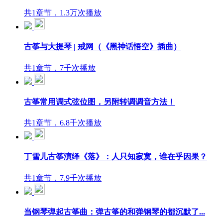
共1章节，1.3万次播放
古筝与大提琴 | 戒网（《黑神话悟空》插曲）
共1章节，7千次播放
古筝常用调式弦位图，另附转调调音方法！
共1章节，6.8千次播放
丁雪儿古筝演绎《落》：人只知寂寞，谁在乎因果？
共1章节，7.9千次播放
当钢琴弹起古筝曲：弹古筝的和弹钢琴的都沉默了...