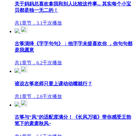
关于妈妈总喜欢拿我和别人比较这件事... 其实每个小宝
贝都是独一无二的！
共1章节，3.1千次播放
古筝演绎《字字句句》：他字字未提喜欢你 ，你句句都
是我愿意
共1章节，6.2千次播放
谁说古筝老师只要上课动动嘴就行？
共1章节，2.6千次播放
古筝与“风”的适配度满分！《长风万顷》带你感受王勃
笔下的肃肃秋风~