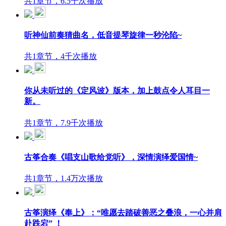
共1章节，6.5千次播放
听神仙前奏猜曲名，低音提琴旋律一秒沦陷~
共1章节，4千次播放
你从未听过的《定风波》版本，加上鼓点令人耳目一
新。
共1章节，7.9千次播放
古筝合奏《唱支山歌给党听》，深情演绎爱国情~
共1章节，1.4万次播放
古筝演绎《奉上》：“唯愿去踏破善恶之叠浪，一心并肩
赴跌宕” ！