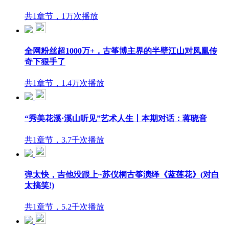
共1章节，1万次播放
全网粉丝超1000万+，古筝博主界的半壁江山对凤凰传
奇下狠手了
共1章节，1.4万次播放
“秀美花溪·溪山听见”艺术人生丨本期对话：蒋晓音
共1章节，3.7千次播放
弹太快，吉他没跟上~苏仪桐古筝演绎《蓝莲花》(对白
太搞笑!)
共1章节，5.2千次播放