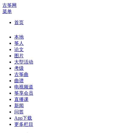
古筝网
菜单
首页
本地
筝人
论文
图片
大型活动
考级
古筝曲
曲谱
电视频道
筝享会员
直播课
新闻
问答
App下载
更多栏目