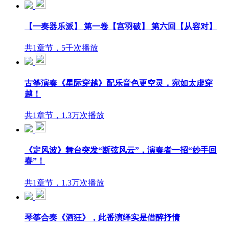
【一奏器乐派】 第一卷【宫羽破】 第六回【从容对】
共1章节，5千次播放
古筝演奏《星际穿越》配乐音色更空灵，宛如太虚穿
越！
共1章节，1.3万次播放
《定风波》舞台突发“断弦风云”，演奏者一招“妙手回
春”！
共1章节，1.3万次播放
琴筝合奏《酒狂》，此番演绎实是借醉抒情