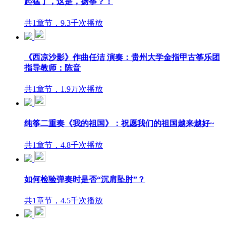
起猛了，这是，扬筝？！
共1章节，9.3千次播放
《西凉沙影》作曲任洁 演奏：贵州大学金指甲古筝乐团
指导教师：陈音
共1章节，1.9万次播放
纯筝二重奏《我的祖国》：祝愿我们的祖国越来越好~
共1章节，4.8千次播放
如何检验弹奏时是否“沉肩坠肘”？
共1章节，4.5千次播放