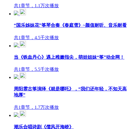
共1章节，1.1万次播放
“国乐姊妹花”筝琴合奏《春庭雪》~颜值耐听、音乐耐看
共1章节，4.5千次播放
当《铁血丹心》遇上稚嫩指尖，萌娃姐妹“筝”动全网！
共1章节，5.5千次播放
周阳霏古筝演绎《就是哪吒》，“我们还年轻，不知天高
地厚”
共1章节，1.7万次播放
潮乐合唱诗剧《儒风开海峤》