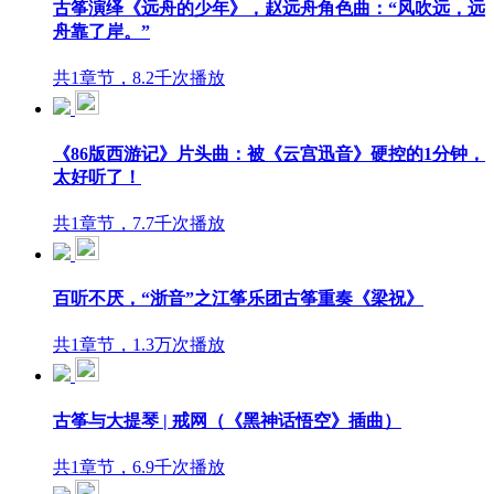
古筝演绎《远舟的少年》，赵远舟角色曲：“风吹远，远
舟靠了岸。”
共1章节，8.2千次播放
《86版西游记》片头曲：被《云宫迅音》硬控的1分钟，
太好听了！
共1章节，7.7千次播放
百听不厌，“浙音”之江筝乐团古筝重奏《梁祝》
共1章节，1.3万次播放
古筝与大提琴 | 戒网（《黑神话悟空》插曲）
共1章节，6.9千次播放