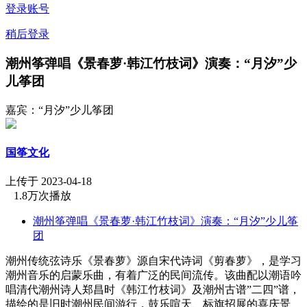
登录账号
稍后登录
潮州筝弹唱《景春萝·韩江竹枝词》演奏：“月汐”少
儿筝团
嘉宾：“月汐”少儿筝团
国筝文化
上传于 2023-04-18
1.8万次播放
潮州筝弹唱《景春萝·韩江竹枝词》演奏：“月汐”少儿筝
团
潮州传统弦诗乐《景春萝》源自宋代诗词《剪春萝》，是学习
潮州音乐的启蒙乐曲，有着广泛的民间流传。该曲配以潮语吟
唱清代潮州诗人郑昌时《韩江竹枝词》及潮州古谱”二四”谱，
描绘的是旧时潮州民间游行，鼓乐喧天、标旗招展的喜庆景