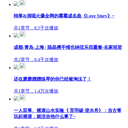
纯筝&演唱火爆全网的霉霉成名曲《Love Story》~
共1章节，8.5千次播放
成都-青岛-上海 | 陆晶携手维也纳弦乐四重奏·名家祝贺
共2章节，8.4千次播放
还在磨磨蹭蹭练琴的你已经被淘汰了！
共1章节，1.4万次播放
一人双筝、摇滚山水实验《 宫羽破·逆水舟》：当古筝
玩起摇滚，就没吉他什么事了~