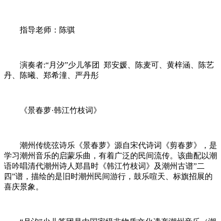
指导老师：陈骐
演奏者:“月汐”少儿筝团 郑安媛、陈麦可、黄梓涵、陈艺
丹、陈曦、郑希潼、严丹彤
《景春萝·韩江竹枝词》
潮州传统弦诗乐《景春萝》源自宋代诗词《剪春萝》，是
学习潮州音乐的启蒙乐曲，有着广泛的民间流传。该曲配以潮
语吟唱清代潮州诗人郑昌时《韩江竹枝词》及潮州古谱”二
四”谱，描绘的是旧时潮州民间游行，鼓乐喧天、标旗招展的
喜庆景象。