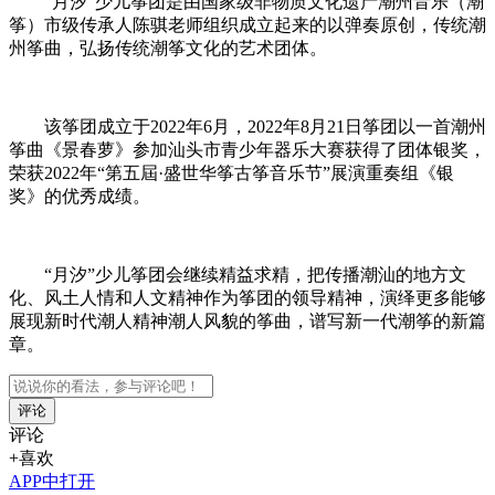
“月汐”少儿筝团是由国家级非物质文化遗产潮州音乐（潮
筝）市级传承人陈骐老师组织成立起来的以弹奏原创，传统潮
州筝曲，弘扬传统潮筝文化的艺术团体。
该筝团成立于2022年6月，2022年8月21日筝团以一首潮州
筝曲《景春萝》参加汕头市青少年器乐大赛获得了团体银奖，
荣获2022年“第五屆·盛世华筝古筝音乐节”展演重奏组《银
奖》的优秀成绩。
“月汐”少儿筝团会继续精益求精，把传播潮汕的地方文
化、风土人情和人文精神作为筝团的领导精神，演绎更多能够
展现新时代潮人精神潮人风貌的筝曲，谱写新一代潮筝的新篇
章。
评论
评论
+喜欢
APP中打开