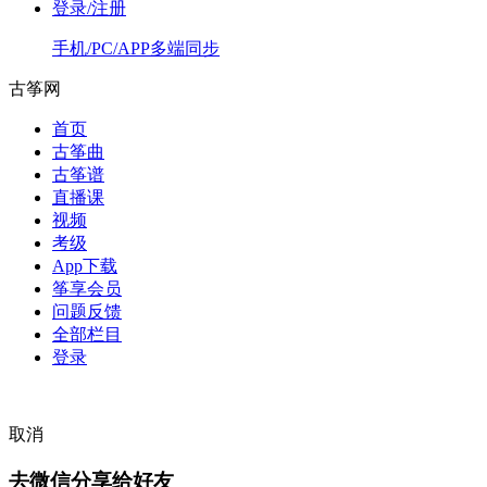
登录/注册
手机/PC/APP多端同步
古筝网
首页
古筝曲
古筝谱
直播课
视频
考级
App下载
筝享会员
问题反馈
全部栏目
登录
取消
去微信分享给好友