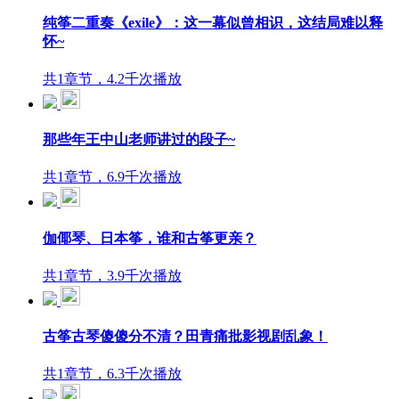
纯筝二重奏《exile》：这一幕似曾相识，这结局难以释
怀~
共1章节，4.2千次播放
那些年王中山老师讲过的段子~
共1章节，6.9千次播放
伽倻琴、日本筝，谁和古筝更亲？
共1章节，3.9千次播放
古筝古琴傻傻分不清？田青痛批影视剧乱象！
共1章节，6.3千次播放