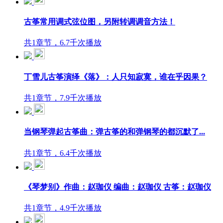
古筝常用调式弦位图，另附转调调音方法！
共1章节，6.7千次播放
丁雪儿古筝演绎《落》：人只知寂寞，谁在乎因果？
共1章节，7.9千次播放
当钢琴弹起古筝曲：弹古筝的和弹钢琴的都沉默了...
共1章节，6.4千次播放
《琴梦别》作曲：赵珈仪 编曲：赵珈仪 古筝：赵珈仪
共1章节，4.9千次播放