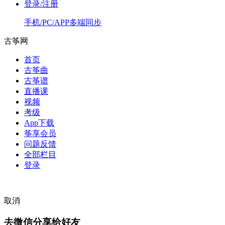
登录/注册
手机/PC/APP多端同步
古筝网
首页
古筝曲
古筝谱
直播课
视频
考级
App下载
筝享会员
问题反馈
全部栏目
登录
取消
去微信分享给好友