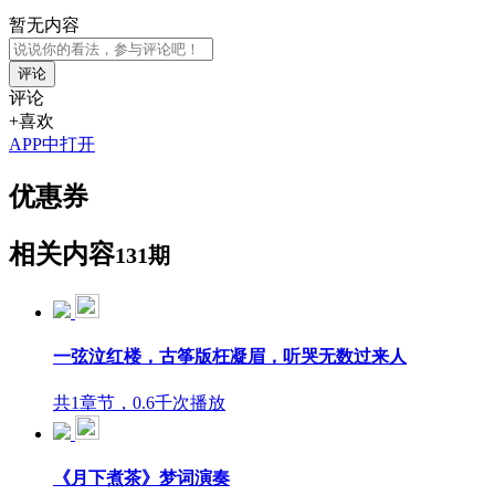
暂无内容
评论
评论
+喜欢
APP中打开
优惠券
相关内容
131期
一弦泣红楼，古筝版枉凝眉，听哭无数过来人
共1章节，0.6千次播放
《月下煮茶》梦词演奏