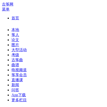
古筝网
菜单
首页
本地
筝人
论文
图片
大型活动
考级
古筝曲
曲谱
电视频道
筝享会员
直播课
新闻
问答
App下载
更多栏目