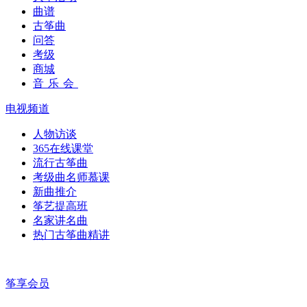
曲谱
古筝曲
问答
考级
商城
音乐会
电视频道
人物访谈
365在线课堂
流行古筝曲
考级曲名师慕课
新曲推介
筝艺提高班
名家讲名曲
热门古筝曲精讲
筝享会员