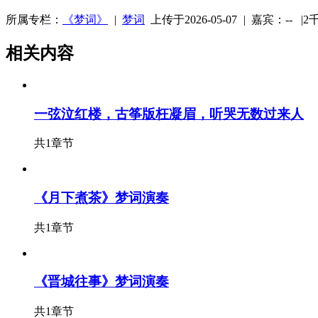
所属专栏：
《梦词》
|
梦词
上传于2026-05-07
|
嘉宾：-- |
2
相关内容
一弦泣红楼，古筝版枉凝眉，听哭无数过来人
共1章节
《月下煮茶》梦词演奏
共1章节
《晋城往事》梦词演奏
共1章节