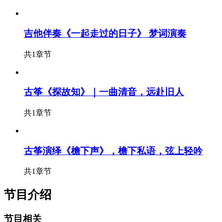
吉他伴奏《一起走过的日子》 梦词演奏
共1章节
古筝《探故知》｜一曲清音，远赴旧人
共1章节
古筝演绎《檐下声》，檐下私语，弦上轻吟
共1章节
节目介绍
节目相关