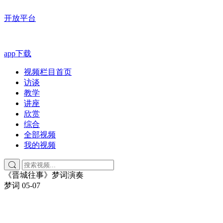
开放平台
app下载
视频栏目首页
访谈
教学
讲座
欣赏
综合
全部视频
我的视频
《晋城往事》梦词演奏
梦词
05-07