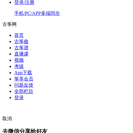
登录/注册
手机/PC/APP多端同步
古筝网
首页
古筝曲
古筝谱
直播课
视频
考级
App下载
筝享会员
问题反馈
全部栏目
登录
取消
去微信分享给好友