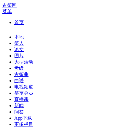
古筝网
菜单
首页
本地
筝人
论文
图片
大型活动
考级
古筝曲
曲谱
电视频道
筝享会员
直播课
新闻
问答
App下载
更多栏目