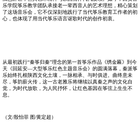
乐学院筝乐教学团队承接老一辈西音人的艺术理想，精心策划
了这场音乐会，它不仅深刻地践行了当代筝乐教育工作者的初
心，也体现了用当代筝乐语言讴歌时代的创作初衷。
从最初践行“秦筝归秦”理念的第一首筝乐作品《绣金匾》到今
天《回延安—大型筝乐红色主题音乐会》的圆满落幕，秦派筝
乐始终扎根陕西文化土壤，一脉相承、与时俱进。曲终意未
尽，筝韵薪火传，这一古老雅乐将继续以真秦之声的文化自
觉，为时代放歌，为人民抒怀，让红色基因在筝弦上生生不
息。
（文/殷怡菲 图/黄定超）