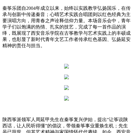
秦筝乐团自2004年成立以来，始终以实践教学弘扬国乐，在传
承与创新中传递秦音；心晴艺术实践合唱团则以红色经典为主
要演唱方向，用青春之声诠释信仰力量。本场音乐会中，青年
学子们以饱满的热情、扎实的技艺，完成了每一首作品的演
绎，既展现了西安音乐学院在古筝教学与艺术实践上的丰硕成
果，也彰显了新时代青年文艺工作者传承红色基因、弘扬延安
精神的责任与担当。
陕西筝派领军人周延甲先生在秦筝复兴伊始，提出“让筝说陕
西话，让人民听得懂”的倡议，带领秦筝事业重焕生机；先生
虽已辞世，但其艺术精神与家国情怀代代赓续。如今，西安音