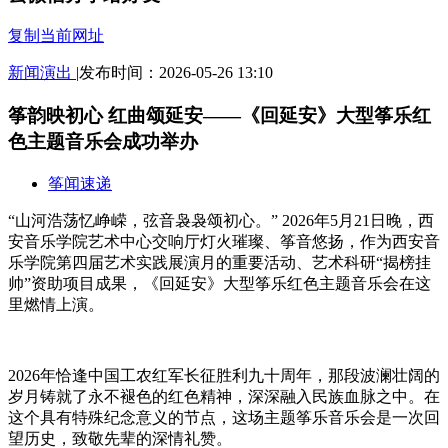
复制当前网址
新闻
演出
|
发布时间：2026-05-26 13:10
筝韵映初心 红曲颂延安——《回延安》大型筝乐红
色主题音乐会成功举办
筝闻速递
“山河浩荡忆峥嵘，弦音袅袅颂初心。” 2026年5月21日晚，西
安音乐学院艺术中心交响厅灯火璀璨、筝音悠扬，作为西安音
乐学院第四届艺术实践展演月的重要活动、艺术科研“揭榜挂
帅”资助项目成果，《回延安》大型筝乐红色主题音乐会在这
里燃情上演。
2026年恰逢中国工农红军长征胜利九十周年，那段波澜壮阔的
岁月铸就了永不褪色的红色精神，深深融入民族血脉之中。在
这个具有特殊纪念意义的节点，这场主题筝乐音乐会是一次回
望历史，致敬先辈的深情礼赞。