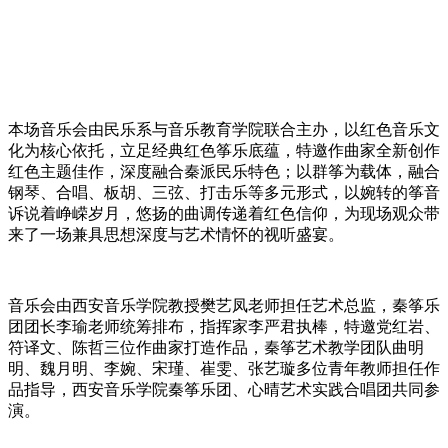
本场音乐会由民乐系与音乐教育学院联合主办，以红色音乐文
化为核心依托，立足经典红色筝乐底蕴，特邀作曲家全新创作
红色主题佳作，深度融合秦派民乐特色；以群筝为载体，融合
钢琴、合唱、板胡、三弦、打击乐等多元形式，以婉转的筝音
诉说着峥嵘岁月，悠扬的曲调传递着红色信仰，为现场观众带
来了一场兼具思想深度与艺术情怀的视听盛宴。
音乐会由西安音乐学院教授樊艺凤老师担任艺术总监，秦筝乐
团团长李瑜老师统筹排布，指挥家李严君执棒，特邀党红岩、
符译文、陈哲三位作曲家打造作品，秦筝艺术教学团队曲明
明、魏月明、李婉、宋瑾、崔雯、张艺璇多位青年教师担任作
品指导，西安音乐学院秦筝乐团、心晴艺术实践合唱团共同参
演。