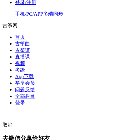
登录/注册
手机/PC/APP多端同步
古筝网
首页
古筝曲
古筝谱
直播课
视频
考级
App下载
筝享会员
问题反馈
全部栏目
登录
取消
去微信分享给好友