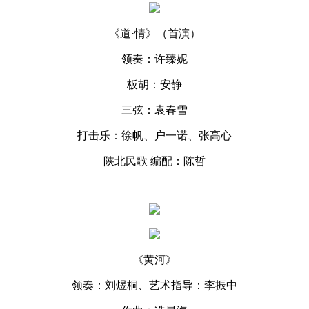
《道·情》（首演）
领奏：许臻妮
板胡：安静
三弦：袁春雪
打击乐：徐帆、户一诺、张高心
陕北民歌 编配：陈哲
《黄河》
领奏：刘煜桐、艺术指导：李振中