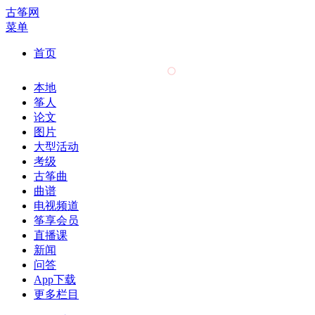
古筝网
菜单
首页
本地
筝人
论文
图片
大型活动
考级
古筝曲
曲谱
电视频道
筝享会员
直播课
新闻
问答
App下载
更多栏目