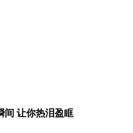
瞬间 让你热泪盈眶