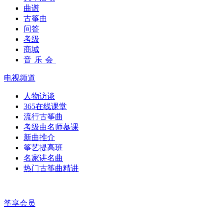
曲谱
古筝曲
问答
考级
商城
音乐会
电视频道
人物访谈
365在线课堂
流行古筝曲
考级曲名师慕课
新曲推介
筝艺提高班
名家讲名曲
热门古筝曲精讲
筝享会员