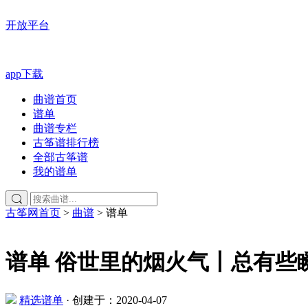
开放平台
app下载
曲谱首页
谱单
曲谱专栏
古筝谱排行榜
全部古筝谱
我的谱单
古筝网首页
>
曲谱
>
谱单
谱单
俗世里的烟火气丨总有些
精选谱单
·
创建于：2020-04-07