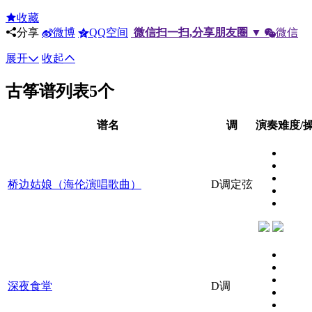
收藏
分享
微博
QQ空间
微信扫一扫,分享朋友圈
▼
微信
展开
收起
古筝谱列表
5个
谱名
调
演奏难度/
桥边姑娘（海伦演唱歌曲）
D调定弦
深夜食堂
D调