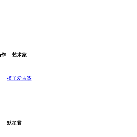
操作
艺术家
橙子爱古筝
默笙君