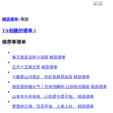
精选谱单
+关注
TA创建的谱单
推荐筝谱单
春天就是这样小清新
精选谱单
正月十五闹元宵
精选谱单
十载青山与君赴，剑起风林觅知音
精选谱单
俗世里的烟火气丨总有些瞬间 让你热泪盈眶
精选谱单
山有木兮木有枝，心悦君兮君不知。
精选谱单
梦里的江湖，百花齐放，人来人往。
精选谱单