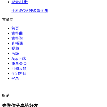
登录/注册
手机/PC/APP多端同步
古筝网
首页
古筝曲
古筝谱
直播课
视频
考级
App下载
筝享会员
问题反馈
全部栏目
登录
取消
去微信分享给好友