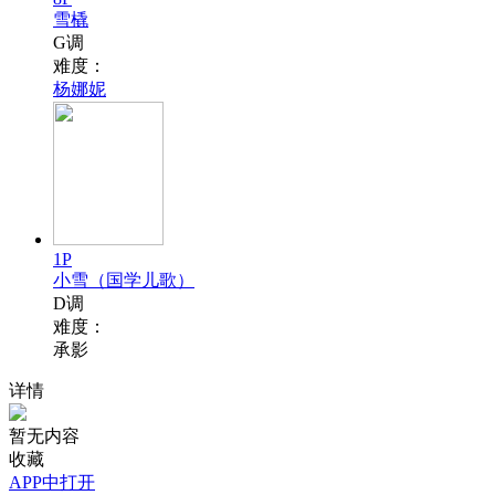
雪橇
G调
难度：
杨娜妮
1P
小雪（国学儿歌）
D调
难度：
承影
详情
暂无内容
收藏
APP中打开