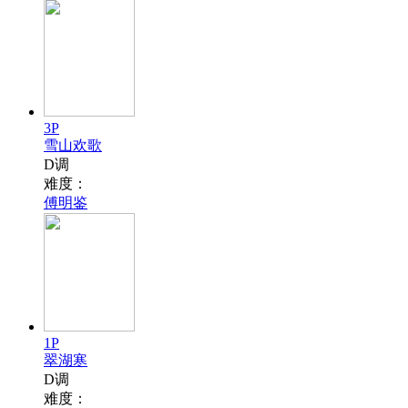
3P
雪山欢歌
D调
难度：
傅明鉴
1P
翠湖寒
D调
难度：