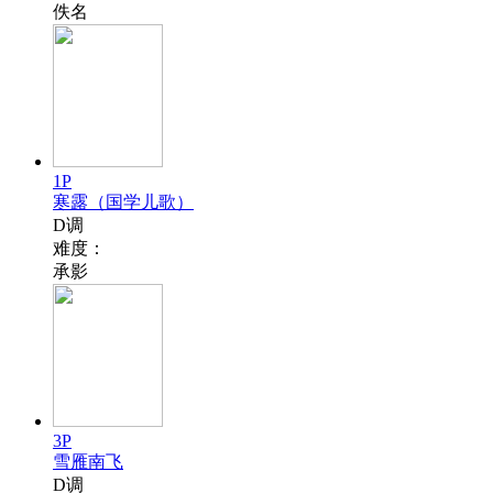
佚名
1P
寒露（国学儿歌）
D调
难度：
承影
3P
雪雁南飞
D调