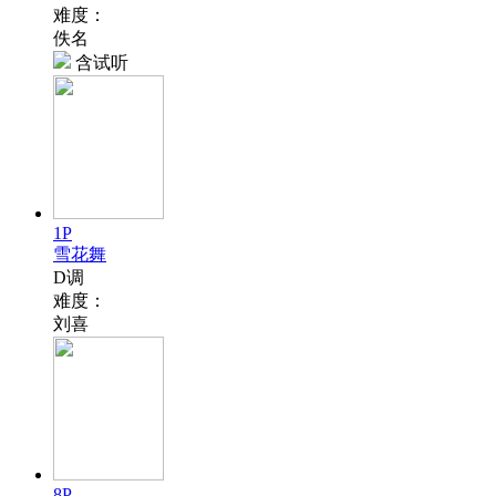
难度：
佚名
含试听
1P
雪花舞
D调
难度：
刘喜
8P