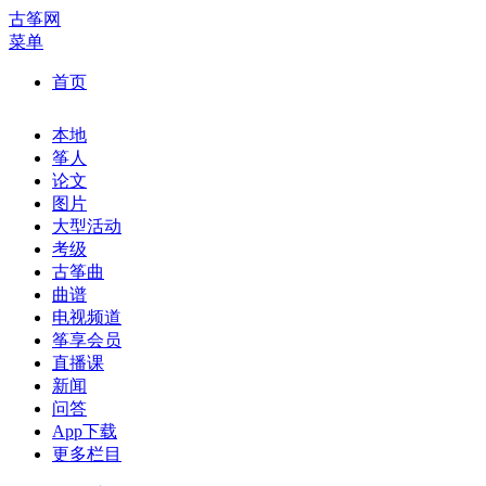
古筝网
菜单
首页
本地
筝人
论文
图片
大型活动
考级
古筝曲
曲谱
电视频道
筝享会员
直播课
新闻
问答
App下载
更多栏目