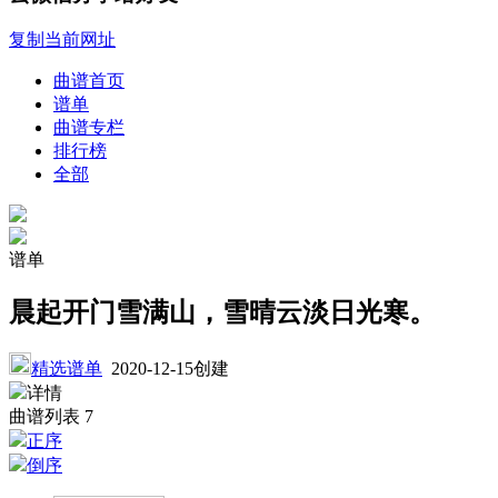
复制当前网址
曲谱首页
谱单
曲谱专栏
排行榜
全部
谱单
晨起开门雪满山，雪晴云淡日光寒。
精选谱单
2020-12-15创建
详情
曲谱列表
7
正序
倒序