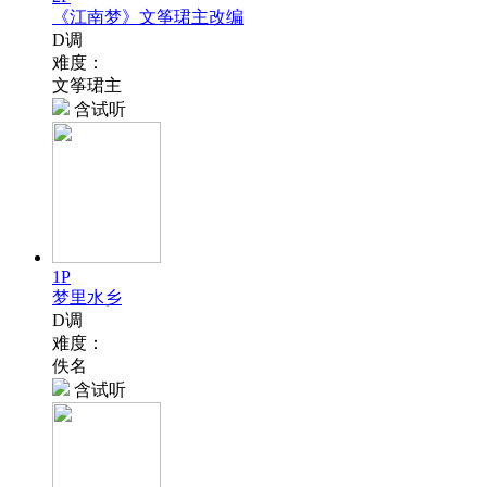
《江南梦》文筝珺主改编
D调
难度：
文筝珺主
含试听
1P
梦里水乡
D调
难度：
佚名
含试听