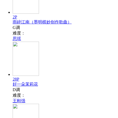
2P
雨碎江南（墨明棋妙创作歌曲）
G调
难度：
思瑶
28P
好一朵茉莉花
D调
难度：
王刚强