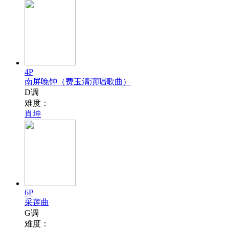
4P
南屏晚钟（费玉清演唱歌曲）
D调
难度：
肖坤
6P
采莲曲
G调
难度：