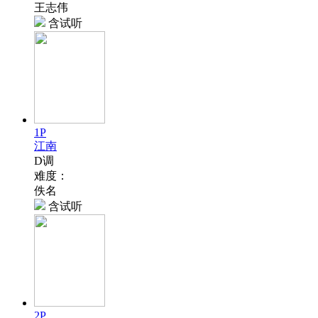
王志伟
含试听
1P
江南
D调
难度：
佚名
含试听
2P