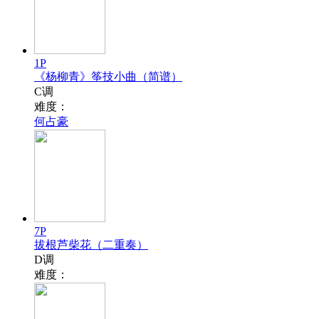
1P
《杨柳青》筝技小曲（简谱）
C调
难度：
何占豪
7P
拔根芦柴花（二重奏）
D调
难度：