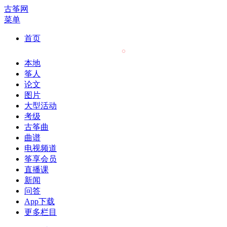
古筝网
菜单
首页
本地
筝人
论文
图片
大型活动
考级
古筝曲
曲谱
电视频道
筝享会员
直播课
新闻
问答
App下载
更多栏目