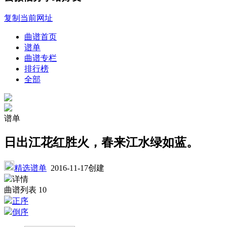
复制当前网址
曲谱首页
谱单
曲谱专栏
排行榜
全部
谱单
日出江花红胜火，春来江水绿如蓝。
精选谱单
2016-11-17创建
详情
曲谱列表
10
正序
倒序