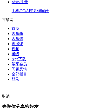
登录/注册
手机/PC/APP多端同步
古筝网
首页
古筝曲
古筝谱
直播课
视频
考级
App下载
筝享会员
问题反馈
全部栏目
登录
取消
去微信分享给好友