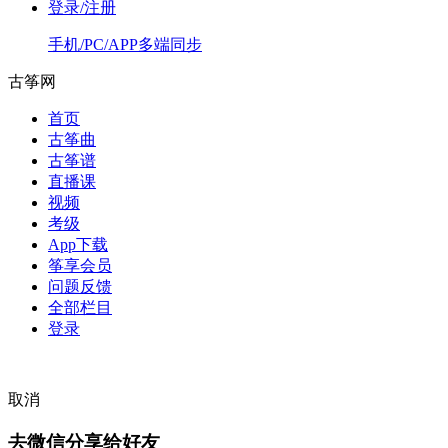
登录/注册
手机/PC/APP多端同步
古筝网
首页
古筝曲
古筝谱
直播课
视频
考级
App下载
筝享会员
问题反馈
全部栏目
登录
取消
去微信分享给好友