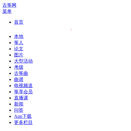
古筝网
菜单
首页
本地
筝人
论文
图片
大型活动
考级
古筝曲
曲谱
电视频道
筝享会员
直播课
新闻
问答
App下载
更多栏目