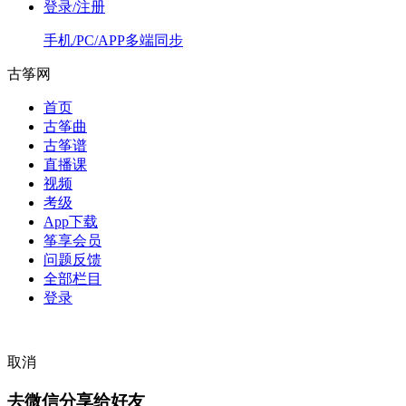
登录/注册
手机/PC/APP多端同步
古筝网
首页
古筝曲
古筝谱
直播课
视频
考级
App下载
筝享会员
问题反馈
全部栏目
登录
取消
去微信分享给好友