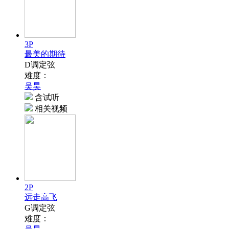
3P
最美的期待
D调定弦
难度：
吴昊
含试听
相关视频
2P
远走高飞
G调定弦
难度：