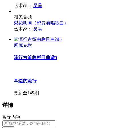
艺术家：
吴昊
相关音频
梨花胡同（鸦青演唱歌曲）
艺术家：
吴昊
所属专栏
流行古筝曲栏目曲谱5
耳边的流行
更新至149期
详情
暂无内容