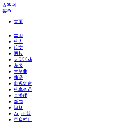
古筝网
菜单
首页
本地
筝人
论文
图片
大型活动
考级
古筝曲
曲谱
电视频道
筝享会员
直播课
新闻
问答
App下载
更多栏目