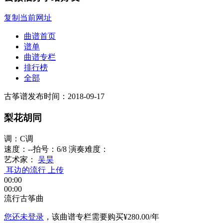
复制当前网址
曲谱首页
谱单
曲谱专栏
排行榜
全部
古筝谱
发布时间：2018-09-17
梨花胡同
调：C调
速度：--
拍号：6/8
演奏难度：
艺术家：
吴昊
耳边的流行
上传
00:00
00:00
流行古筝曲
您还未登录
，该曲谱专栏需要购买
¥280.00/年