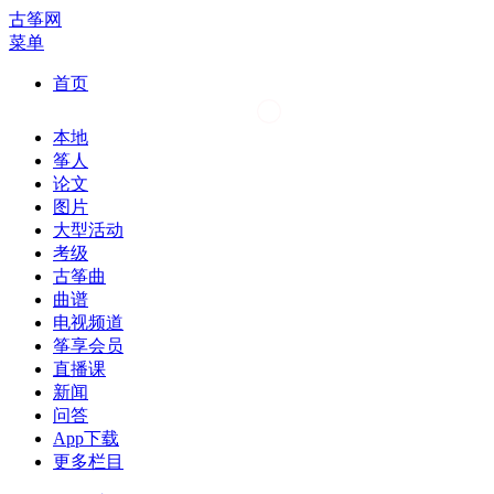
古筝网
菜单
首页
本地
筝人
论文
图片
大型活动
考级
古筝曲
曲谱
电视频道
筝享会员
直播课
新闻
问答
App下载
更多栏目