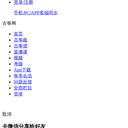
登录/注册
手机/PC/APP多端同步
古筝网
首页
古筝曲
古筝谱
直播课
视频
考级
App下载
筝享会员
问题反馈
全部栏目
登录
取消
去微信分享给好友