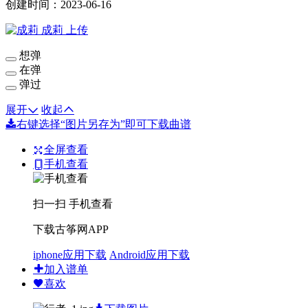
创建时间：2023-06-16
成莉
上传
想弹
在弹
弹过
展开
收起
右键选择“图片另存为”即可下载曲谱
全屏查看
手机查看
扫一扫 手机查看
下载古筝网APP
iphone应用下载
Android应用下载
加入谱单
喜欢