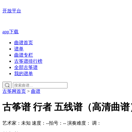
开放平台
app下载
曲谱首页
谱单
曲谱专栏
古筝谱排行榜
全部古筝谱
我的谱单
古筝网首页
>
曲谱
古筝谱
行者 五线谱（高清曲谱
艺术家：未知
速度：--
拍号：--
演奏难度：
调：