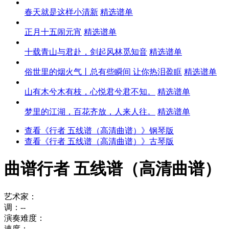
春天就是这样小清新
精选谱单
正月十五闹元宵
精选谱单
十载青山与君赴，剑起风林觅知音
精选谱单
俗世里的烟火气丨总有些瞬间 让你热泪盈眶
精选谱单
山有木兮木有枝，心悦君兮君不知。
精选谱单
梦里的江湖，百花齐放，人来人往。
精选谱单
查看《行者 五线谱（高清曲谱）》钢琴版
查看《行者 五线谱（高清曲谱）》古琴版
曲谱
行者 五线谱（高清曲谱）
艺术家：
调：--
演奏难度：
速度：--