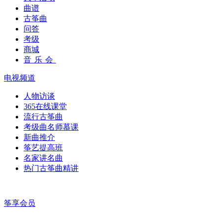
曲谱
古筝曲
问答
考级
商城
音乐会
电视频道
人物访谈
365在线课堂
流行古筝曲
考级曲名师慕课
新曲推介
筝艺提高班
名家讲名曲
热门古筝曲精讲
筝享会员