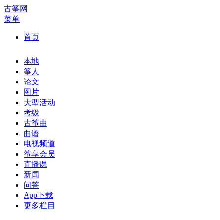
古筝网
菜单
首页
本地
筝人
论文
图片
大型活动
考级
古筝曲
曲谱
电视频道
筝享会员
直播课
新闻
问答
App下载
更多栏目