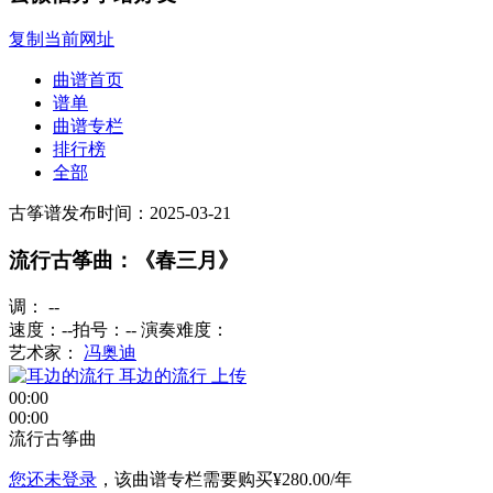
复制当前网址
曲谱首页
谱单
曲谱专栏
排行榜
全部
古筝谱
发布时间：2025-03-21
流行古筝曲：《春三月》
调： --
速度：--
拍号：--
演奏难度：
艺术家：
冯奥迪
耳边的流行
上传
00:00
00:00
流行古筝曲
您还未登录
，该曲谱专栏需要购买
¥280.00/年