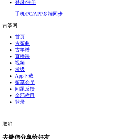
登录/注册
手机/PC/APP多端同步
古筝网
首页
古筝曲
古筝谱
直播课
视频
考级
App下载
筝享会员
问题反馈
全部栏目
登录
取消
去微信分享给好友