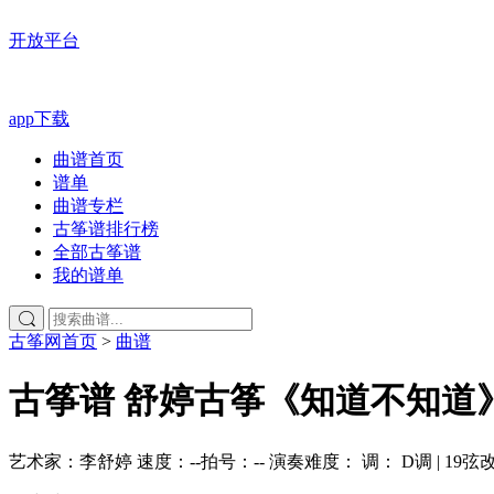
开放平台
app下载
曲谱首页
谱单
曲谱专栏
古筝谱排行榜
全部古筝谱
我的谱单
古筝网首页
>
曲谱
古筝谱
舒婷古筝《知道不知道
艺术家：李舒婷
速度：--
拍号：--
演奏难度：
调： D调 | 19弦改