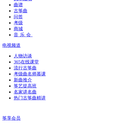
曲谱
古筝曲
问答
考级
商城
音乐会
电视频道
人物访谈
365在线课堂
流行古筝曲
考级曲名师慕课
新曲推介
筝艺提高班
名家讲名曲
热门古筝曲精讲
筝享会员