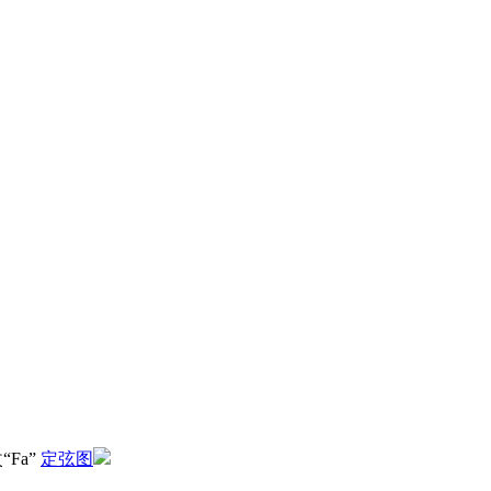
》
“Fa”
定弦图