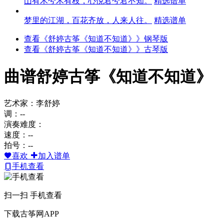
山有木兮木有枝，心悦君兮君不知。
精选谱单
梦里的江湖，百花齐放，人来人往。
精选谱单
查看《舒婷古筝《知道不知道》》钢琴版
查看《舒婷古筝《知道不知道》》古琴版
曲谱
舒婷古筝《知道不知道》
艺术家：李舒婷
调：--
演奏难度：
速度：--
拍号：--
喜欢
加入谱单
手机查看
扫一扫 手机查看
下载古筝网APP