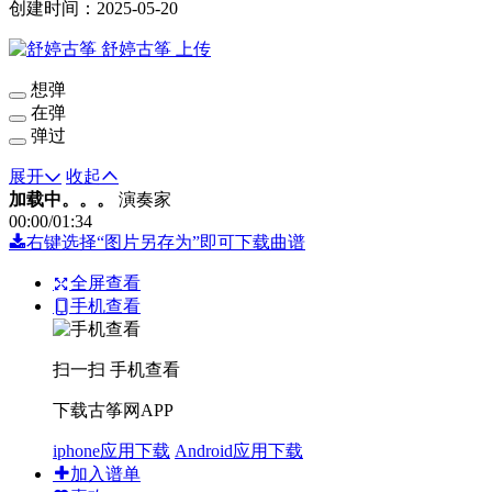
创建时间：2025-05-20
舒婷古筝
上传
想弹
在弹
弹过
展开
收起
加载中。。。
演奏家
00:00
/
01:34
右键选择“图片另存为”即可下载曲谱
全屏查看
手机查看
扫一扫 手机查看
下载古筝网APP
iphone应用下载
Android应用下载
加入谱单