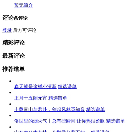
暂无简介
评论
条评论
登录
后方可评论
精彩评论
最新评论
推荐谱单
春天就是这样小清新
精选谱单
正月十五闹元宵
精选谱单
十载青山与君赴，剑起风林觅知音
精选谱单
俗世里的烟火气丨总有些瞬间 让你热泪盈眶
精选谱单