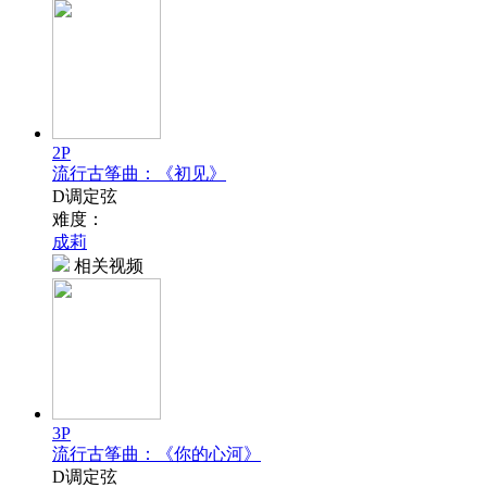
2P
流行古筝曲：《初见》
D调定弦
难度：
成莉
相关视频
3P
流行古筝曲：《你的心河》
D调定弦