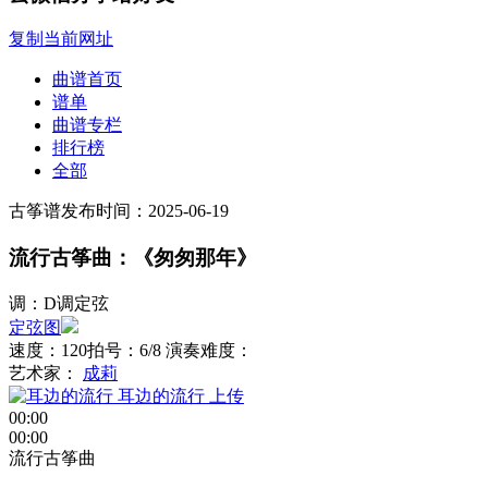
复制当前网址
曲谱首页
谱单
曲谱专栏
排行榜
全部
古筝谱
发布时间：2025-06-19
流行古筝曲：《匆匆那年》
调：D调定弦
定弦图
速度：120
拍号：6/8
演奏难度：
艺术家：
成莉
耳边的流行
上传
00:00
00:00
流行古筝曲