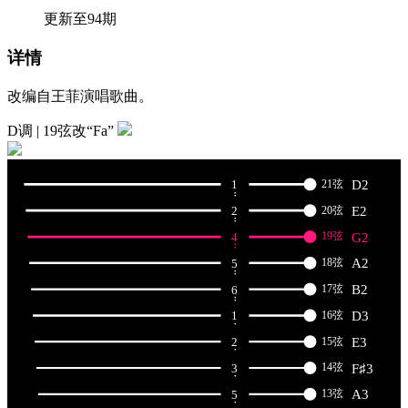
更新至94期
详情
改编自王菲演唱歌曲。
D调 | 19弦改“Fa”