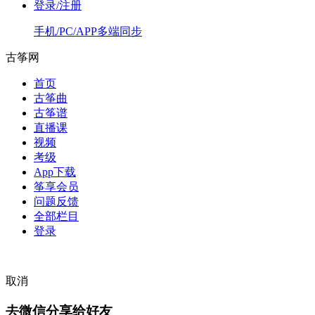
登录/注册
手机/PC/APP多端同步
古筝网
首页
古筝曲
古筝谱
直播课
视频
考级
App下载
筝享会员
问题反馈
全部栏目
登录
取消
去微信分享给好友