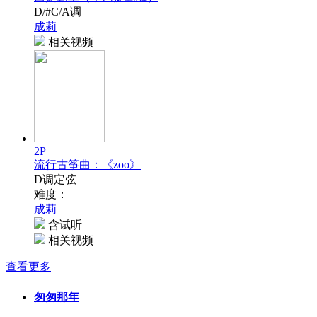
D/#C/A调
成莉
相关视频
2P
流行古筝曲：《zoo》
D调定弦
难度：
成莉
含试听
相关视频
查看更多
匆匆那年