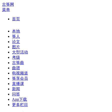
古筝网
菜单
首页
本地
筝人
论文
图片
大型活动
考级
古筝曲
曲谱
电视频道
筝享会员
直播课
新闻
问答
App下载
更多栏目