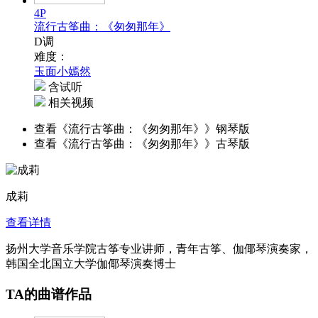
4P
流行古筝曲：《匆匆那年》
D调
难度：
玉面小嫣然
含试听
相关视频
查看《流行古筝曲：《匆匆那年》》钢琴版
查看《流行古筝曲：《匆匆那年》》古琴版
成莉
查看详情
扬州大学音乐学院古筝专业讲师，青年古筝、伽倻琴演奏家，
韩国全北国立大学伽倻琴演奏博士
TA的曲谱作品