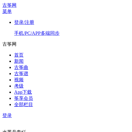
古筝网
菜单
登录/注册
手机/PC/APP多端同步
古筝网
首页
新闻
古筝曲
古筝谱
视频
考级
App下载
筝享会员
全部栏目
登录