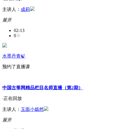
主讲人：
成莉
展开
02-13
0
0
水墨丹青🍃
预约了直播课
中国古筝网精品栏目名师直播（第2期）
·
正在回放
主讲人：
玉面小嫣然
展开