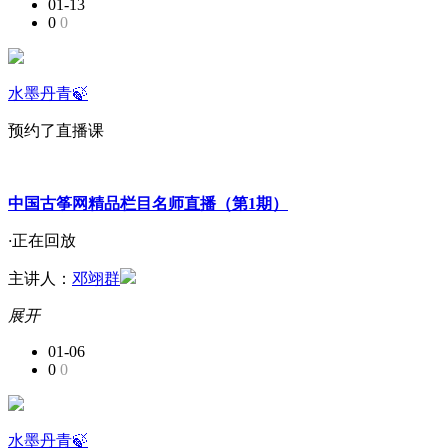
01-13
0
0
水墨丹青🍃
预约了直播课
中国古筝网精品栏目名师直播（第1期）
·
正在回放
主讲人：
邓翊群
展开
01-06
0
0
水墨丹青🍃