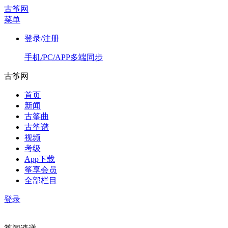
古筝网
菜单
登录/注册
手机/PC/APP多端同步
古筝网
首页
新闻
古筝曲
古筝谱
视频
考级
App下载
筝享会员
全部栏目
登录