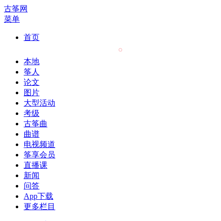
古筝网
菜单
首页
本地
筝人
论文
图片
大型活动
考级
古筝曲
曲谱
电视频道
筝享会员
直播课
新闻
问答
App下载
更多栏目