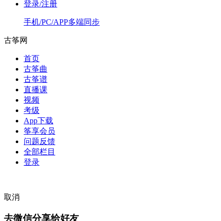
登录/注册
手机/PC/APP多端同步
古筝网
首页
古筝曲
古筝谱
直播课
视频
考级
App下载
筝享会员
问题反馈
全部栏目
登录
取消
去微信分享给好友