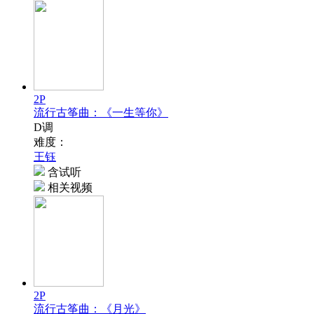
2P
流行古筝曲：《一生等你》
D调
难度：
王钰
含试听
相关视频
2P
流行古筝曲：《月光》