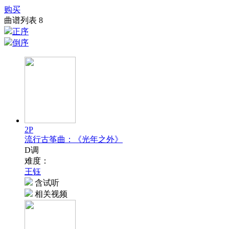
购买
曲谱列表
8
正序
倒序
2P
流行古筝曲：《光年之外》
D调
难度：
王钰
含试听
相关视频