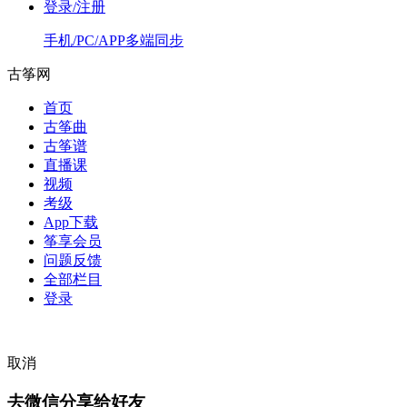
登录/注册
手机/PC/APP多端同步
古筝网
首页
古筝曲
古筝谱
直播课
视频
考级
App下载
筝享会员
问题反馈
全部栏目
登录
取消
去微信分享给好友