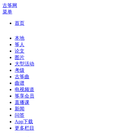
古筝网
菜单
首页
本地
筝人
论文
图片
大型活动
考级
古筝曲
曲谱
电视频道
筝享会员
直播课
新闻
问答
App下载
更多栏目