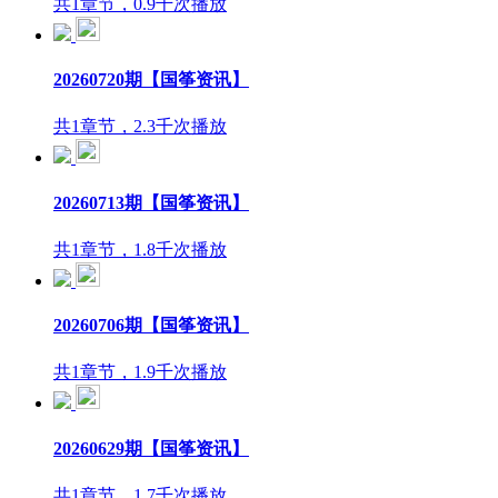
共1章节，0.9千次播放
20260720期【国筝资讯】
共1章节，2.3千次播放
20260713期【国筝资讯】
共1章节，1.8千次播放
20260706期【国筝资讯】
共1章节，1.9千次播放
20260629期【国筝资讯】
共1章节，1.7千次播放