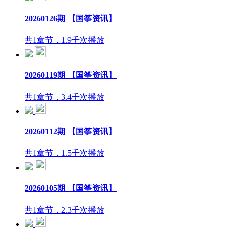
20260126期 【国筝资讯】
共1章节，1.9千次播放
20260119期 【国筝资讯】
共1章节，3.4千次播放
20260112期 【国筝资讯】
共1章节，1.5千次播放
20260105期 【国筝资讯】
共1章节，2.3千次播放