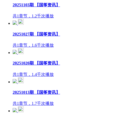
20251103期 【国筝资讯】
共1章节，1.2千次播放
20251027期 【国筝资讯】
共1章节，1.6千次播放
20251020期 【国筝资讯】
共1章节，1.4千次播放
20251013期 【国筝资讯】
共1章节，1.7千次播放