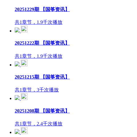
20251229期 【国筝资讯】
共1章节，1.9千次播放
20251222期 【国筝资讯】
共1章节，1.9千次播放
20251215期 【国筝资讯】
共1章节，3千次播放
20251208期 【国筝资讯】
共1章节，2.4千次播放