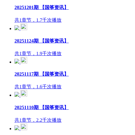
20251201期 【国筝资讯】
共1章节，1.7千次播放
20251124期 【国筝资讯】
共1章节，1.9千次播放
20251117期 【国筝资讯】
共1章节，1.6千次播放
20251110期 【国筝资讯】
共1章节，2.2千次播放