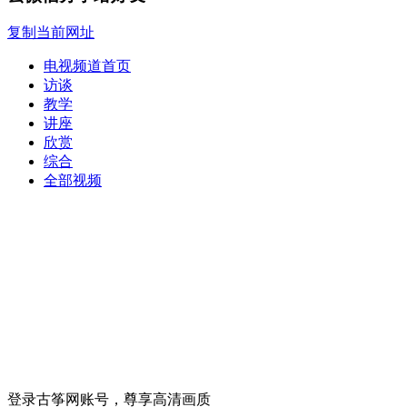
复制当前网址
电视频道首页
访谈
教学
讲座
欣赏
综合
全部视频
登录古筝网账号，尊享高清画质