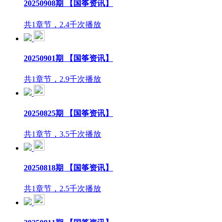
20250908期 【国筝资讯】
共1章节，2.4千次播放
20250901期 【国筝资讯】
共1章节，2.9千次播放
20250825期 【国筝资讯】
共1章节，3.5千次播放
20250818期 【国筝资讯】
共1章节，2.5千次播放