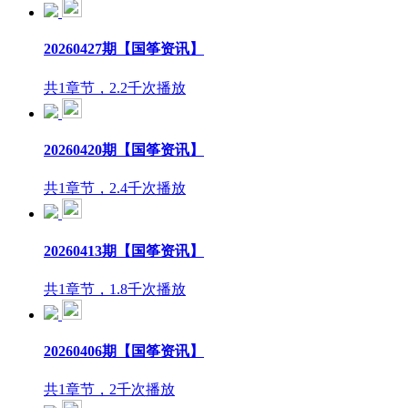
20260427期【国筝资讯】
共1章节，2.2千次播放
20260420期【国筝资讯】
共1章节，2.4千次播放
20260413期【国筝资讯】
共1章节，1.8千次播放
20260406期【国筝资讯】
共1章节，2千次播放