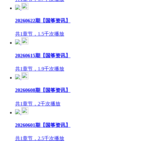
20260622期【国筝资讯】
共1章节，1.5千次播放
20260615期【国筝资讯】
共1章节，1.9千次播放
20260608期【国筝资讯】
共1章节，2千次播放
20260601期【国筝资讯】
共1章节，2.5千次播放