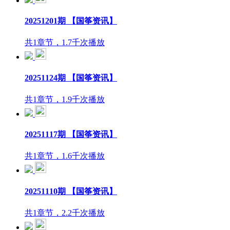
20251201期 【国筝资讯】
共1章节，1.7千次播放
20251124期 【国筝资讯】
共1章节，1.9千次播放
20251117期 【国筝资讯】
共1章节，1.6千次播放
20251110期 【国筝资讯】
共1章节，2.2千次播放