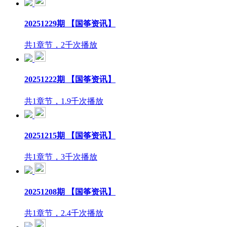
20251229期 【国筝资讯】
共1章节，2千次播放
20251222期 【国筝资讯】
共1章节，1.9千次播放
20251215期 【国筝资讯】
共1章节，3千次播放
20251208期 【国筝资讯】
共1章节，2.4千次播放