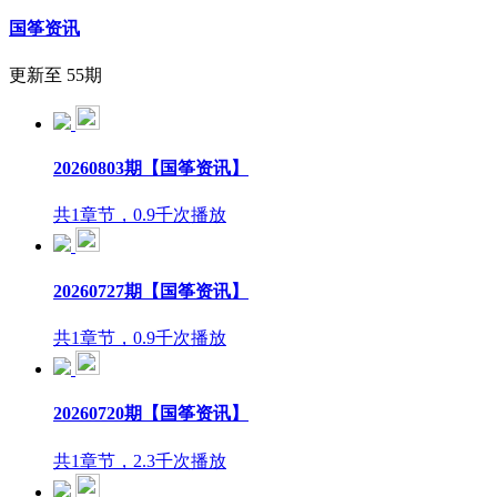
国筝资讯
更新至 55期
20260803期【国筝资讯】
共1章节，0.9千次播放
20260727期【国筝资讯】
共1章节，0.9千次播放
20260720期【国筝资讯】
共1章节，2.3千次播放