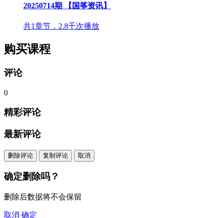
20250714期 【国筝资讯】
共1章节，2.8千次播放
购买课程
评论
0
精彩评论
最新评论
删除评论
复制评论
取消
确定删除吗？
删除后数据将不会保留
取消
确定