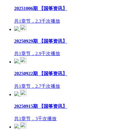
20251006期 【国筝资讯】
共1章节，2.3千次播放
20250929期 【国筝资讯】
共1章节，2.9千次播放
20250922期 【国筝资讯】
共1章节，2.7千次播放
20250915期 【国筝资讯】
共1章节，3千次播放