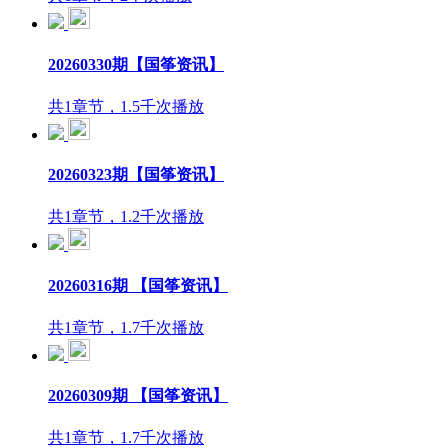
20260330期【国筝资讯】
共1章节，1.5千次播放
20260323期【国筝资讯】
共1章节，1.2千次播放
20260316期 【国筝资讯】
共1章节，1.7千次播放
20260309期 【国筝资讯】
共1章节，1.7千次播放