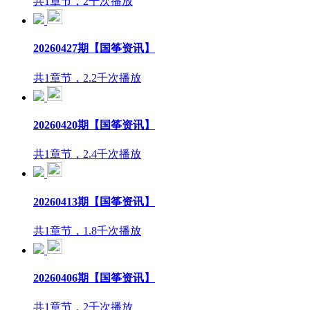
共1章节，2千次播放
20260427期【国筝资讯】
共1章节，2.2千次播放
20260420期【国筝资讯】
共1章节，2.4千次播放
20260413期【国筝资讯】
共1章节，1.8千次播放
20260406期【国筝资讯】
共1章节，2千次播放