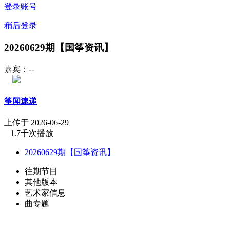
登录账号
稍后登录
20260629期【国筝资讯】
嘉宾：--
筝闻速递
上传于 2026-06-29
1.7千次播放
20260629期【国筝资讯】
往期节目
其他版本
艺术家信息
曲专题