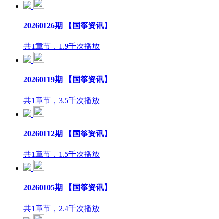
20260126期 【国筝资讯】
共1章节，1.9千次播放
20260119期 【国筝资讯】
共1章节，3.5千次播放
20260112期 【国筝资讯】
共1章节，1.5千次播放
20260105期 【国筝资讯】
共1章节，2.4千次播放