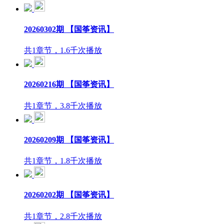
20260302期 【国筝资讯】
共1章节，1.6千次播放
20260216期 【国筝资讯】
共1章节，3.8千次播放
20260209期 【国筝资讯】
共1章节，1.8千次播放
20260202期 【国筝资讯】
共1章节，2.8千次播放