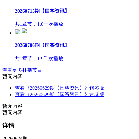
20260713期【国筝资讯】
共1章节，1.8千次播放
20260706期【国筝资讯】
共1章节，1.9千次播放
查看更多往期节目
暂无内容
查看《20260629期【国筝资讯】》钢琴版
查看《20260629期【国筝资讯】》古琴版
暂无内容
暂无内容
详情
20260629期