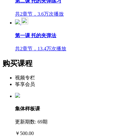
第二课 托的夹弹练习
共2章节，3.6万次播放
第一课 托的夹弹法
共2章节，13.4万次播放
购买课程
视频专栏
筝享会员
集体样板课
更新期数: 69期
￥500.00