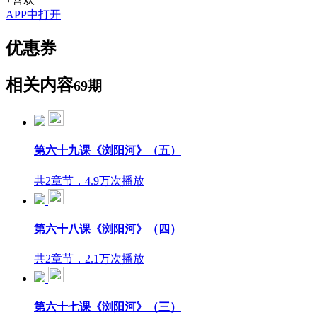
APP中打开
优惠券
相关内容
69期
第六十九课《浏阳河》（五）
共2章节，4.9万次播放
第六十八课《浏阳河》（四）
共2章节，2.1万次播放
第六十七课《浏阳河》（三）