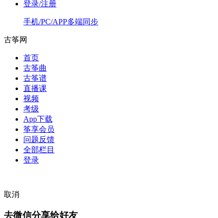
登录/注册
手机/PC/APP多端同步
古筝网
首页
古筝曲
古筝谱
直播课
视频
考级
App下载
筝享会员
问题反馈
全部栏目
登录
取消
去微信分享给好友