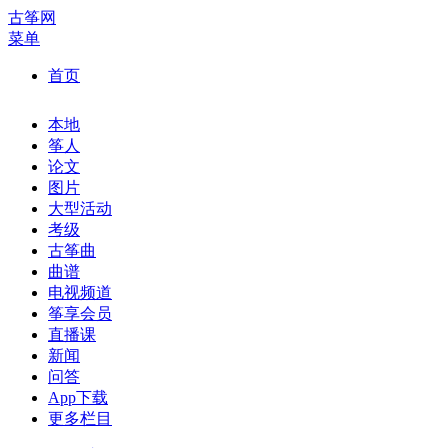
古筝网
菜单
首页
本地
筝人
论文
图片
大型活动
考级
古筝曲
曲谱
电视频道
筝享会员
直播课
新闻
问答
App下载
更多栏目