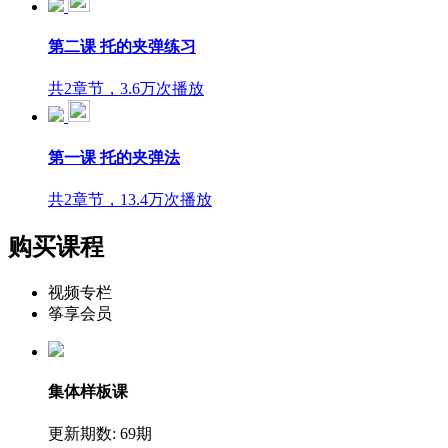
第二课 托的夹弹练习
共2章节，3.6万次播放
第一课 托的夹弹法
共2章节，13.4万次播放
购买课程
视频专栏
筝享会员
集体样板课
更新期数: 69期