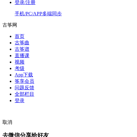
登录/注册
手机/PC/APP多端同步
古筝网
首页
古筝曲
古筝谱
直播课
视频
考级
App下载
筝享会员
问题反馈
全部栏目
登录
取消
去微信分享给好友