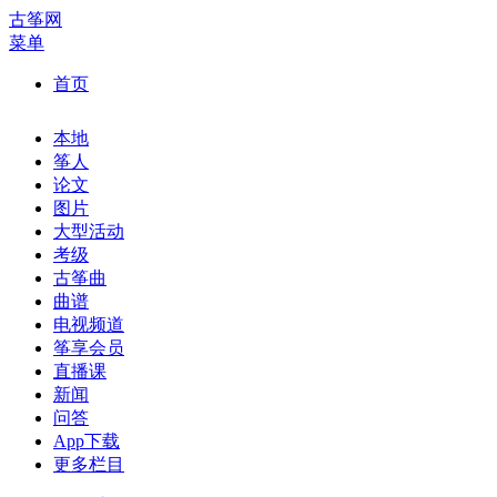
古筝网
菜单
首页
本地
筝人
论文
图片
大型活动
考级
古筝曲
曲谱
电视频道
筝享会员
直播课
新闻
问答
App下载
更多栏目