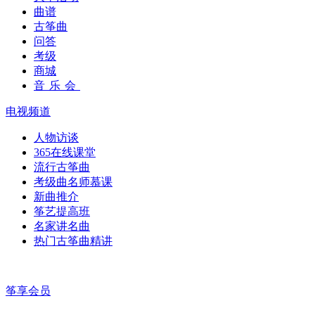
曲谱
古筝曲
问答
考级
商城
音乐会
电视频道
人物访谈
365在线课堂
流行古筝曲
考级曲名师慕课
新曲推介
筝艺提高班
名家讲名曲
热门古筝曲精讲
筝享会员