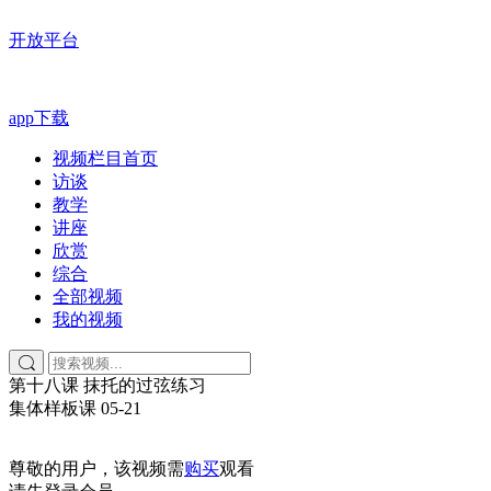
开放平台
app下载
视频栏目首页
访谈
教学
讲座
欣赏
综合
全部视频
我的视频
第十八课 抹托的过弦练习
集体样板课
05-21
尊敬的用户，该视频需
购买
观看