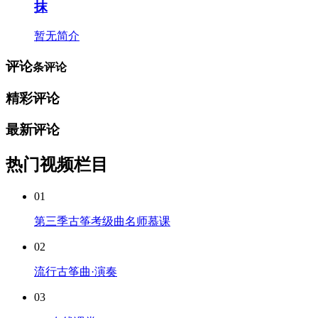
抹
暂无简介
评论
条评论
精彩评论
最新评论
热门视频栏目
01
第三季古筝考级曲名师慕课
02
流行古筝曲·演奏
03