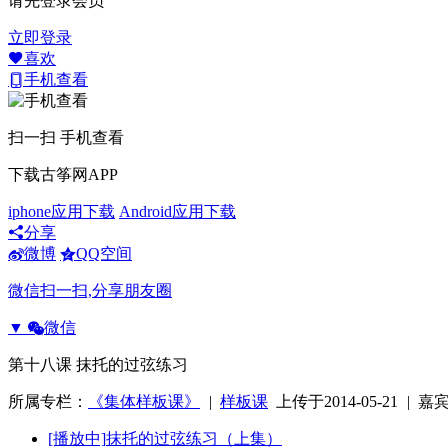
请先登录会员
立即登录
喜欢
手机查看
扫一扫 手机查看
下载古筝网APP
iphone应用下载
Android应用下载
分享
微博
QQ空间
微信扫一扫,分享朋友圈
▼
微信
第十八课 抹托的过弦练习
所属专栏：
《集体样板课》
|
样板课
上传于2014-05-21
|
嘉宾
[播放中]
抹托的过弦练习（上集）