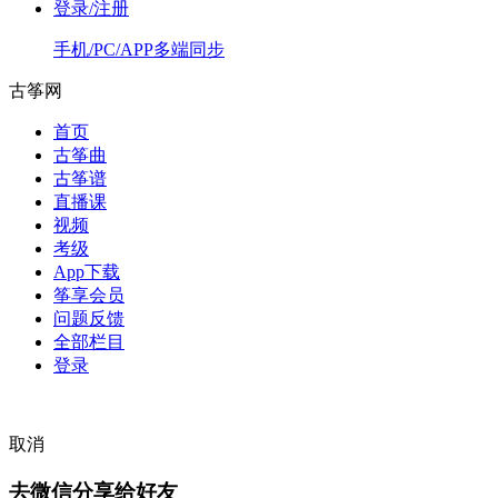
登录/注册
手机/PC/APP多端同步
古筝网
首页
古筝曲
古筝谱
直播课
视频
考级
App下载
筝享会员
问题反馈
全部栏目
登录
取消
去微信分享给好友