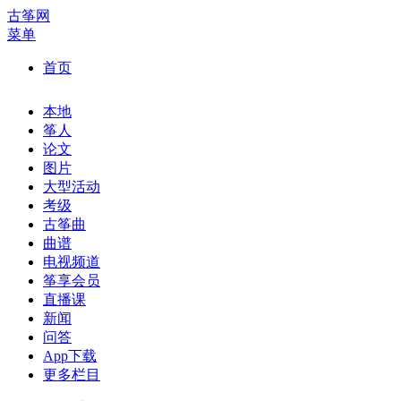
古筝网
菜单
首页
本地
筝人
论文
图片
大型活动
考级
古筝曲
曲谱
电视频道
筝享会员
直播课
新闻
问答
App下载
更多栏目