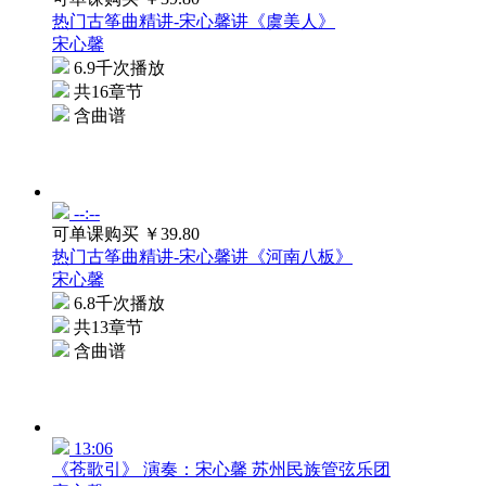
热门古筝曲精讲-宋心馨讲《虞美人》
宋心馨
6.9千次播放
共16章节
含曲谱
--:--
可单课购买
￥39.80
热门古筝曲精讲-宋心馨讲《河南八板》
宋心馨
6.8千次播放
共13章节
含曲谱
13:06
《苍歌引》 演奏：宋心馨 苏州民族管弦乐团