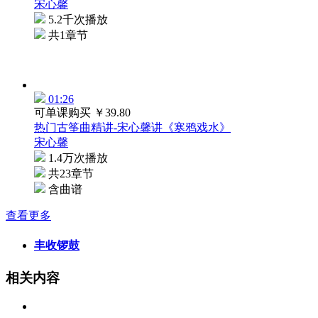
宋心馨
5.2千次播放
共1章节
01:26
可单课购买
￥39.80
热门古筝曲精讲-宋心馨讲《寒鸦戏水》
宋心馨
1.4万次播放
共23章节
含曲谱
查看更多
丰收锣鼓
相关内容