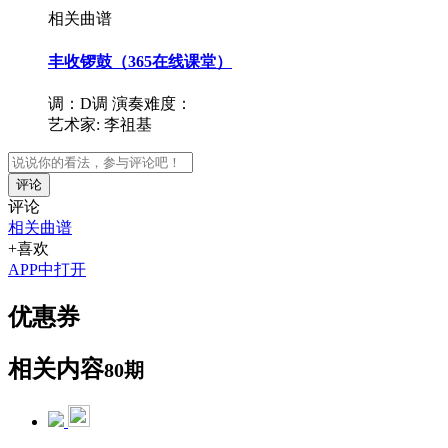
相关曲谱
丰收锣鼓（365在线课堂）
调：D调
演奏难度：
艺术家:
李祖基
评论
评论
相关曲谱
+喜欢
APP中打开
优惠券
相关内容
80期