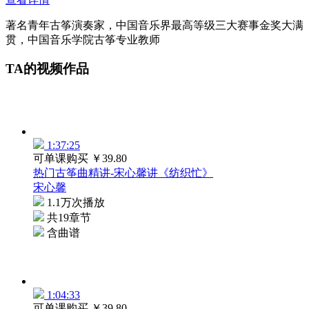
著名青年古筝演奏家，中国音乐界最高等级三大赛事金奖大满
贯，中国音乐学院古筝专业教师
TA的视频作品
1:37:25
可单课购买
￥39.80
热门古筝曲精讲-宋心馨讲《纺织忙》
宋心馨
1.1万次播放
共19章节
含曲谱
1:04:33
可单课购买
￥39.80