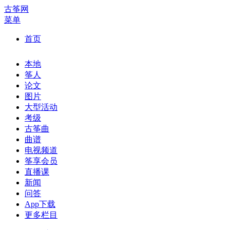
古筝网
菜单
首页
本地
筝人
论文
图片
大型活动
考级
古筝曲
曲谱
电视频道
筝享会员
直播课
新闻
问答
App下载
更多栏目