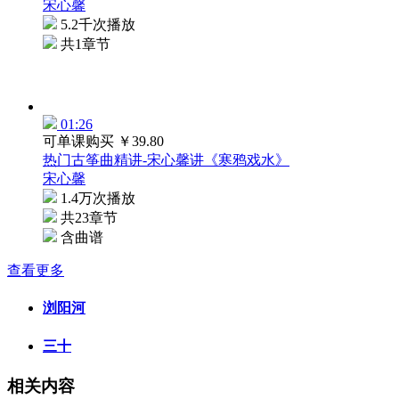
宋心馨
5.2千次播放
共1章节
01:26
可单课购买
￥39.80
热门古筝曲精讲-宋心馨讲《寒鸦戏水》
宋心馨
1.4万次播放
共23章节
含曲谱
查看更多
浏阳河
三十
相关内容