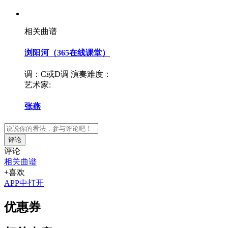
相关曲谱
浏阳河（365在线课堂）
调：C或D调
演奏难度：
艺术家:
张燕
评论
评论
相关曲谱
+喜欢
APP中打开
优惠券