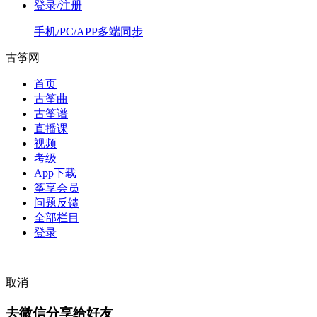
登录/注册
手机/PC/APP多端同步
古筝网
首页
古筝曲
古筝谱
直播课
视频
考级
App下载
筝享会员
问题反馈
全部栏目
登录
取消
去微信分享给好友