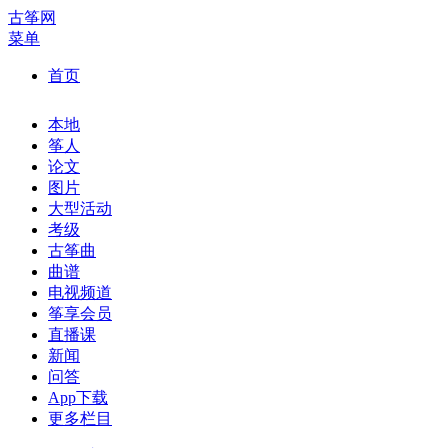
古筝网
菜单
首页
本地
筝人
论文
图片
大型活动
考级
古筝曲
曲谱
电视频道
筝享会员
直播课
新闻
问答
App下载
更多栏目