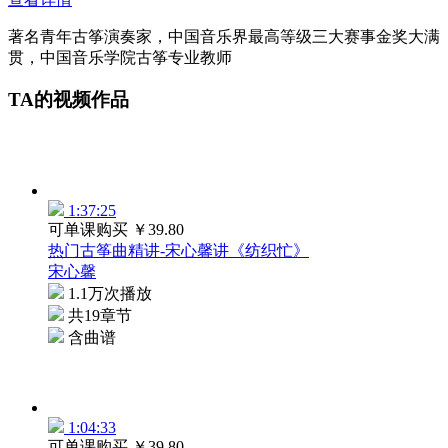
著名青年古筝演奏家，中国音乐界最高等级三大赛事金奖大满
贯，中国音乐学院古筝专业教师
TA的视频作品
1:37:25
可单课购买
￥39.80
热门古筝曲精讲-宋心馨讲《纺织忙》
宋心馨
1.1万次播放
共19章节
含曲谱
1:04:33
可单课购买
￥39.80