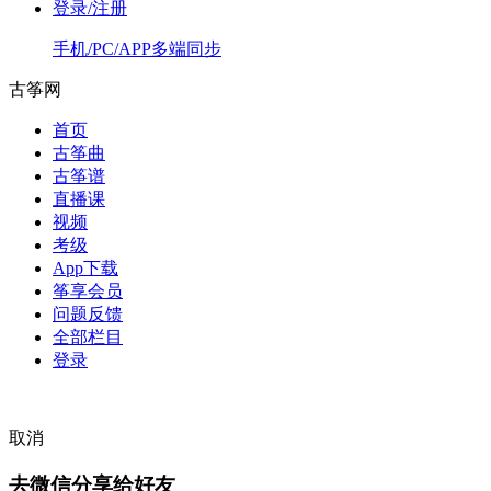
登录/注册
手机/PC/APP多端同步
古筝网
首页
古筝曲
古筝谱
直播课
视频
考级
App下载
筝享会员
问题反馈
全部栏目
登录
取消
去微信分享给好友