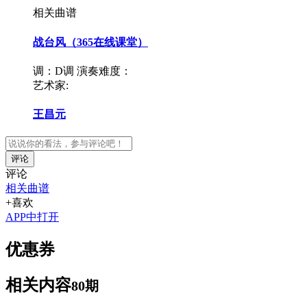
相关曲谱
战台风（365在线课堂）
调：D调
演奏难度：
艺术家:
王昌元
评论
评论
相关曲谱
+喜欢
APP中打开
优惠券
相关内容
80期