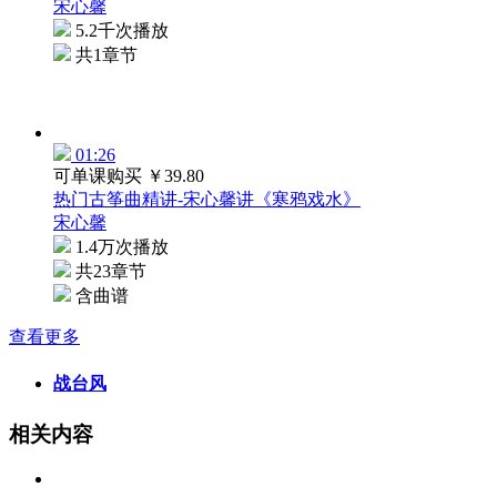
宋心馨
5.2千次播放
共1章节
01:26
可单课购买
￥39.80
热门古筝曲精讲-宋心馨讲《寒鸦戏水》
宋心馨
1.4万次播放
共23章节
含曲谱
查看更多
战台风
相关内容