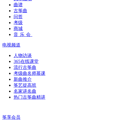
曲谱
古筝曲
问答
考级
商城
音乐会
电视频道
人物访谈
365在线课堂
流行古筝曲
考级曲名师慕课
新曲推介
筝艺提高班
名家讲名曲
热门古筝曲精讲
筝享会员