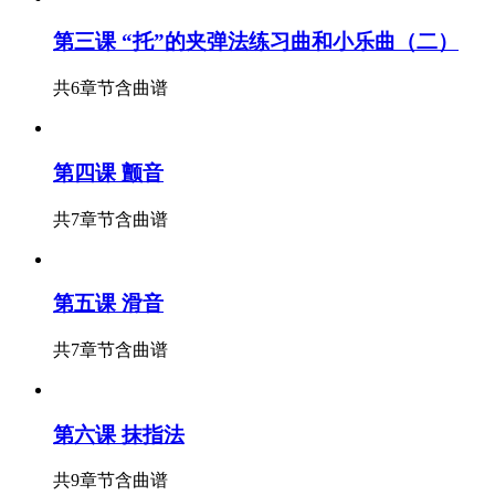
第三课 “托”的夹弹法练习曲和小乐曲（二）
共6章节
含曲谱
第四课 颤音
共7章节
含曲谱
第五课 滑音
共7章节
含曲谱
第六课 抹指法
共9章节
含曲谱