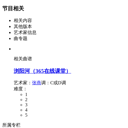
节目相关
相关内容
其他版本
艺术家信息
曲专题
相关曲谱
浏阳河（365在线课堂）
艺术家：
张燕
调：C或D调
难度：
1
2
3
4
5
所属专栏