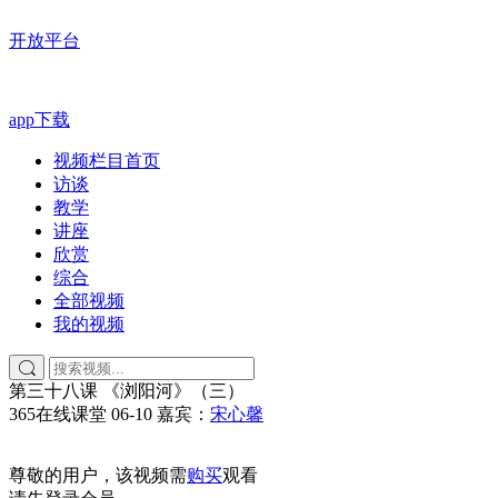
开放平台
app下载
视频栏目首页
访谈
教学
讲座
欣赏
综合
全部视频
我的视频
第三十八课 《浏阳河》（三）
365在线课堂
06-10
嘉宾：
宋心馨
尊敬的用户，该视频需
购买
观看