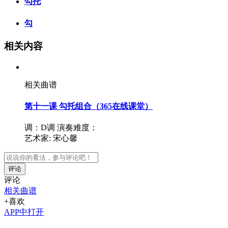
勾托
勾
相关内容
相关曲谱
第十一课 勾托组合（365在线课堂）
调：D调
演奏难度：
艺术家:
宋心馨
评论
评论
相关曲谱
+喜欢
APP中打开