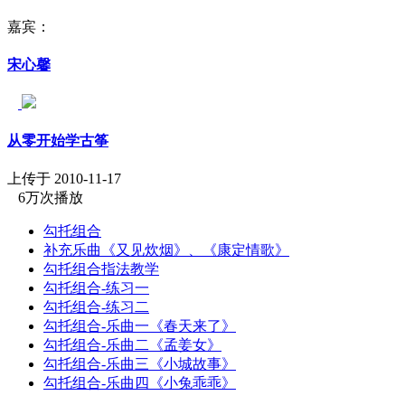
嘉宾：
宋心馨
从零开始学古筝
上传于 2010-11-17
6万次播放
勾托组合
补充乐曲《又见炊烟》、《康定情歌》
勾托组合指法教学
勾托组合-练习一
勾托组合-练习二
勾托组合-乐曲一《春天来了》
勾托组合-乐曲二《孟姜女》
勾托组合-乐曲三《小城故事》
勾托组合-乐曲四《小兔乖乖》