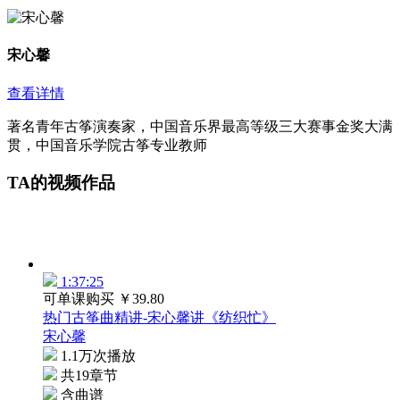
宋心馨
查看详情
著名青年古筝演奏家，中国音乐界最高等级三大赛事金奖大满
贯，中国音乐学院古筝专业教师
TA的视频作品
1:37:25
可单课购买
￥39.80
热门古筝曲精讲-宋心馨讲《纺织忙》
宋心馨
1.1万次播放
共19章节
含曲谱