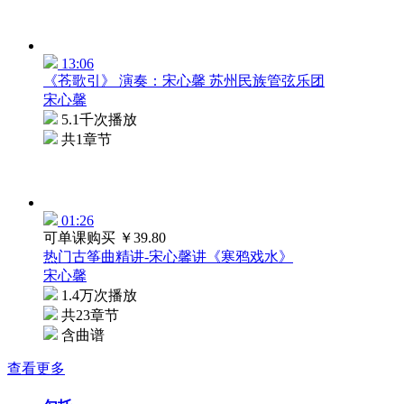
13:06
《苍歌引》 演奏：宋心馨 苏州民族管弦乐团
宋心馨
5.1千次播放
共1章节
01:26
可单课购买
￥39.80
热门古筝曲精讲-宋心馨讲《寒鸦戏水》
宋心馨
1.4万次播放
共23章节
含曲谱
查看更多