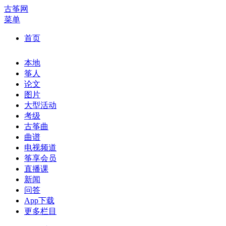
古筝网
菜单
首页
本地
筝人
论文
图片
大型活动
考级
古筝曲
曲谱
电视频道
筝享会员
直播课
新闻
问答
App下载
更多栏目