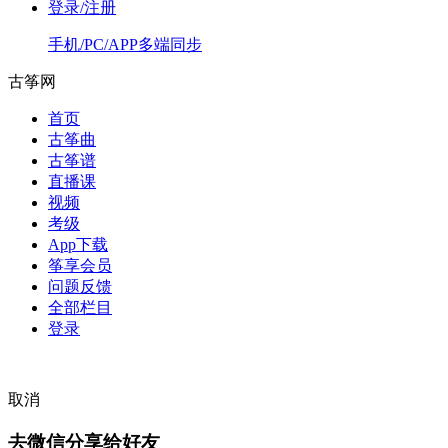
登录/注册
手机/PC/APP多端同步
古筝网
首页
古筝曲
古筝谱
直播课
视频
考级
App下载
筝享会员
问题反馈
全部栏目
登录
取消
去微信分享给好友